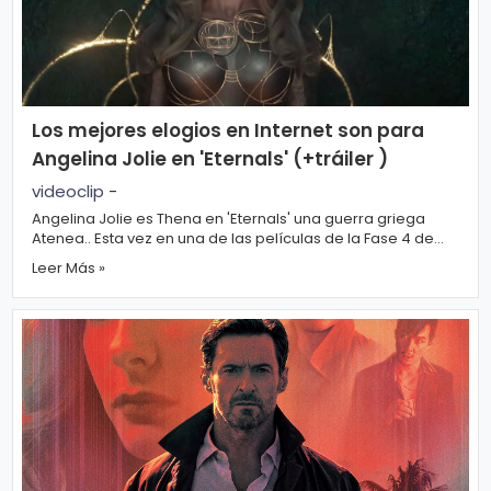
s
e
P.
T
Pr
V
Los mejores elogios en Internet son para
iv
Angelina Jolie en 'Eternals' (+tráiler )
a
videoclip
-
H
ci
Angelina Jolie es Thena en 'Eternals' una guerra griega
o
Atenea.. Esta vez en una de las películas de la Fase 4 de
d
Marvel, basado en ...
t
Leer Más »
a
d
T
e
c
n
ol