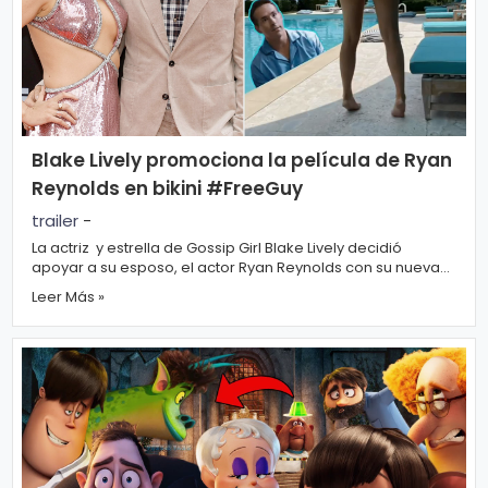
ci
a
s
D
Blake Lively promociona la película de Ryan
Reynolds en bikini #FreeGuy
e
trailer
-
p
La actriz y estrella de Gossip Girl Blake Lively decidió
o
apoyar a su esposo, el actor Ryan Reynolds con su nueva
película, Free Guy, posand...
rt
Leer Más »
e
C
o
ci