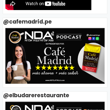
@cafemadrid.pe
@elbudarerestaurante