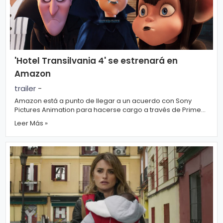
n
a
'Hotel Transilvania 4' se estrenará en
Amazon
trailer
-
Amazon está a punto de llegar a un acuerdo con Sony
Pictures Animation para hacerse cargo a través de Prime
Video de la distribución a nivel...
Leer Más »