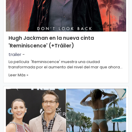
o
gí
a
Hugh Jackman en la nueva cinta
S
'Reminiscence' (+Tráiler)
al
trailer
-
u
La película 'Reminiscence' muestra una ciudad
d
transformada por el aumento del nivel del mar que ahora
inunda las calles. Excepto lo...
Leer Más »
T
e
n
d
e
n