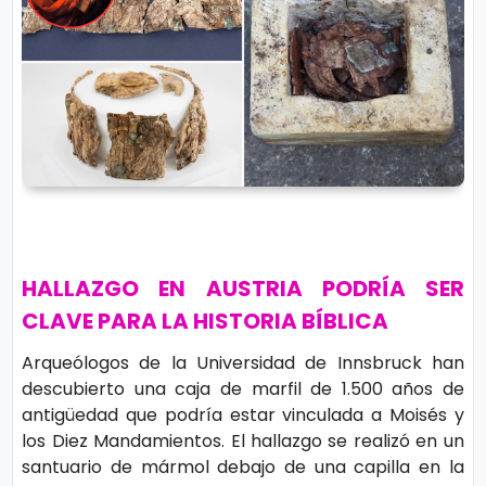
r
A
á
vi
n
s
d
o
ul
L
a
e
g
al
M
ú
HALLAZGO EN AUSTRIA PODRÍA SER
si
P.
CLAVE PARA LA HISTORIA BÍBLICA
c
C
Arqueólogos de la Universidad de Innsbruck han
a
o
descubierto una caja de marfil de 1.500 años de
o
antigüedad que podría estar vinculada a Moisés y
ki
C
los Diez Mandamientos. El hallazgo se realizó en un
e
santuario de mármol debajo de una capilla en la
in