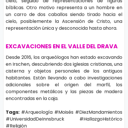
cielo, seguido de representaciones de figuras
o
bíblicas. Otro motivo representa a un hombre en
gí
un carro de dos caballos siendo tirado hacia el
a
cielo, posiblemente la Ascensión de Cristo, una
representación única y desconocida hasta ahora.
S
EXCAVACIONES EN EL VALLE DEL DRAVA
al
u
Desde 2016, los arqueólogos han estado excavando
d
en Irschen, descubriendo dos iglesias cristianas, una
cisterna y objetos personales de los antiguos
habitantes. Están llevando a cabo investigaciones
T
adicionales sobre el origen del marfil, los
e
componentes metálicos y las piezas de madera
encontradas en la caja.
n
d
Tags:
#Arqueología #Moisés #DiezMandamientos
e
#UniversidadDeInnsbruck #HallazgoHistórico
n
#Religión