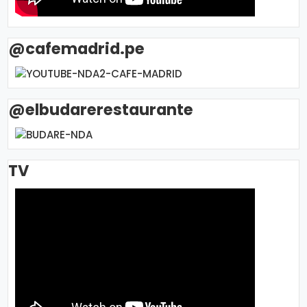
@cafemadrid.pe
@elbudarerestaurante
TV