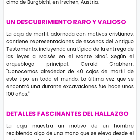
cima de Burgbichl, en Irschen, Austria.
s
e
UN DESCUBRIMIENTO RARO Y VALIOSO
P.
T
Pr
La caja de marfil, adornada con motivos cristianos,
V
contiene representaciones de escenas del Antiguo
iv
Testamento, incluyendo una típica de la entrega de
a
H
las leyes a Moisés en el Monte Sinaí. Según el
ci
arqueólogo principal, Gerald Grabherr,
o
d
"Conocemos alrededor de 40 cajas de marfil de
t
este tipo en todo el mundo. La última vez que se
a
encontró una durante excavaciones fue hace unos
d
100 años."
T
e
DETALLES FASCINANTES DEL HALLAZGO
c
n
La caja muestra un motivo de un hombre
ol
recibiendo algo de una mano que se eleva desde el