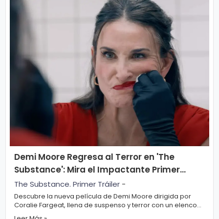
Demi Moore Regresa al Terror en 'The
Substance': Mira el Impactante Primer
Tráiler
The Substance. Primer Tráiler
-
Descubre la nueva película de Demi Moore dirigida por
Coralie Fargeat, llena de suspenso y terror con un elenco
estelar. La icónica actriz D...
Leer Más »