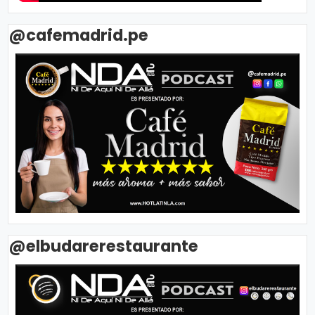
@cafemadrid.pe
@elbudarerestaurante