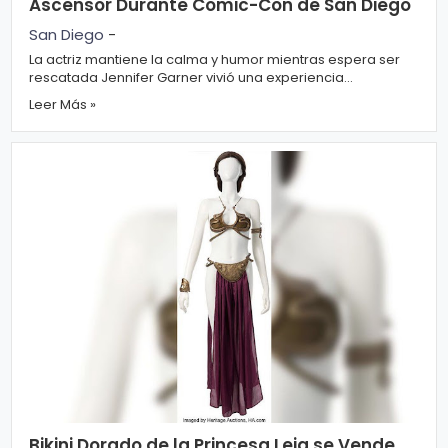
Ascensor Durante Comic-Con de San Diego
o
San Diego
-
gí
La actriz mantiene la calma y humor mientras espera ser
a
rescatada Jennifer Garner vivió una experiencia
inesperada durante Comic-Con de Sa...
Leer Más »
S
al
u
d
T
e
n
d
e
n
Bikini Dorado de la Princesa Leia se Vende