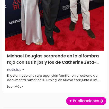
Michael Douglas sorprende en la alfombra
roja con sus hijos y los de Catherine Zeta-
Jones
noticias
-
El actor hace una rara aparición familiar en el estreno del
documental ‘America’s Burning’ en Nueva York junto a Dylan
y Carys Douglas. Mich...
Leer Más »
+ Publicaciones