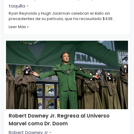
Película Clasificada R
taquilla
-
Ryan Reynolds y Hugh Jackman celebran el éxito sin
precedentes de su película, que ha recaudado $438
millones en su primer fin de semana. ...
Leer Más »
Robert Downey Jr. Regresa al Universo
Marvel como Dr. Doom
Robert Downey Jr
-