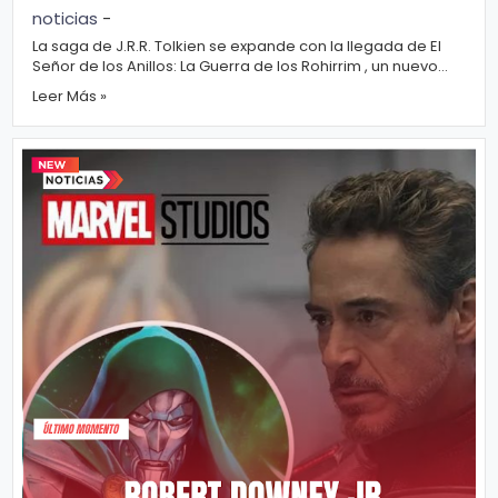
Tierra Media
noticias
-
La saga de J.R.R. Tolkien se expande con la llegada de El
Señor de los Anillos: La Guerra de los Rohirrim , un nuevo
filme de animación que ...
Leer Más »