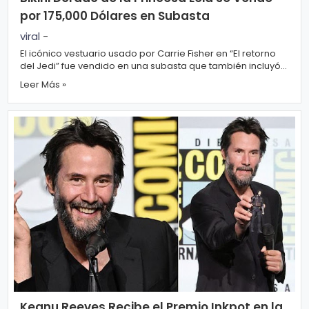
ci
por 175,000 Dólares en Subasta
a
viral
-
El icónico vestuario usado por Carrie Fisher en “El retorno
s
del Jedi” fue vendido en una subasta que también incluyó
otros objetos memorable...
Leer Más »
D
e
p
o
rt
e
C
o
ci
Keanu Reeves Recibe el Premio Inkpot en la