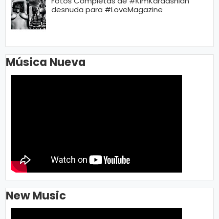
Fotos Completas de #KimKardashian
desnuda para #LoveMagazine
Música Nueva
New Music