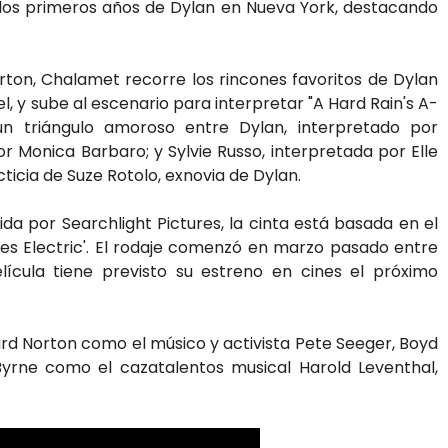
 los primeros años de Dylan en Nueva York, destacando
ton, Chalamet recorre los rincones favoritos de Dylan
l, y sube al escenario para interpretar "A Hard Rain's A-
un triángulo amoroso entre Dylan, interpretado por
r Monica Barbaro; y Sylvie Russo, interpretada por Elle
cticia de Suze Rotolo, exnovia de Dylan.
da por Searchlight Pictures, la cinta está basada en el
Goes Electric'. El rodaje comenzó en marzo pasado entre
lícula tiene previsto su estreno en cines el próximo
ward Norton como el músico y activista Pete Seeger, Boyd
rne como el cazatalentos musical Harold Leventhal,