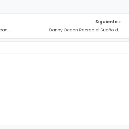
Siguiente
ican
Danny Ocean Recrea el Sueño de
Migrantes Venezolanos: Volver a Casa