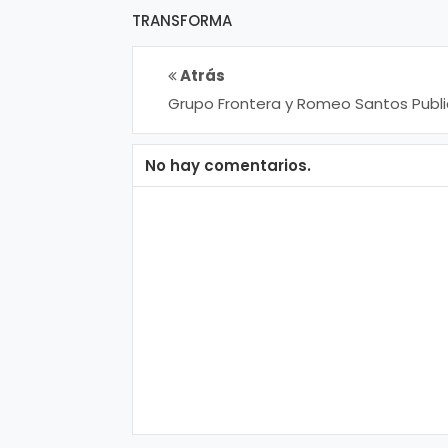
ci
TRANSFORMA
a
Atrás
s
Grupo Frontera y Romeo Santos Publ
el Sencillo “Ángel”
D
No hay comentarios.
e
p
o
rt
e
C
o
ci