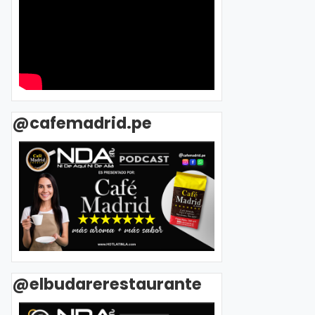
@cafemadrid.pe
@elbudarerestaurante