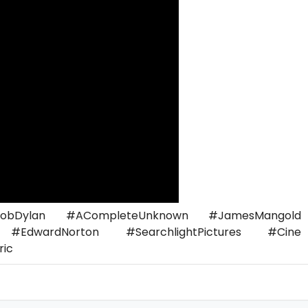
bDylan #ACompleteUnknown #JamesMangold
 #EdwardNorton #SearchlightPictures #Cine
ric