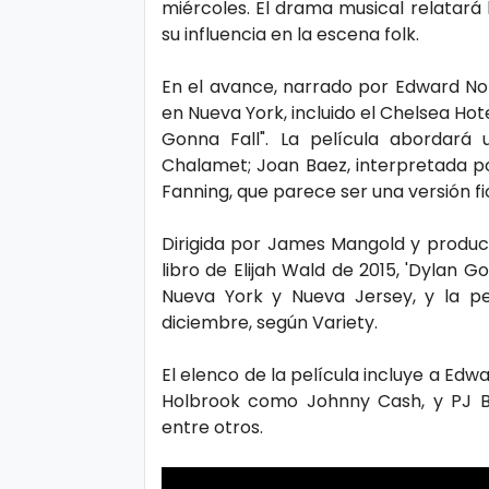
miércoles. El drama musical relatará
s
e
su influencia en la escena folk.
P.
En el avance, narrado por Edward Nor
T
en Nueva York, incluido el Chelsea Hote
Pr
V
Gonna Fall". La película abordará 
iv
Chalamet; Joan Baez, interpretada po
a
Fanning, que parece ser una versión fi
H
ci
o
Dirigida por James Mangold y produci
d
t
libro de Elijah Wald de 2015, 'Dylan 
a
Nueva York y Nueva Jersey, y la pe
d
diciembre, según Variety.
T
e
El elenco de la película incluye a Ed
c
Holbrook como Johnny Cash, y PJ By
entre otros.
n
ol