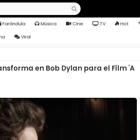
Farándula
Música
Cine
TV
Hot
na
Viral
nsforma en Bob Dylan para el Film 'A