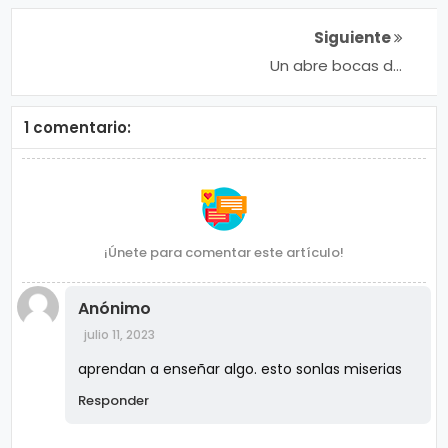
Siguiente
Un abre bocas de
Frida Sofia para
#Playboy México,
la hija de Alejandra
1 comentario:
Guzmán
¡Únete para comentar este artículo!
Anónimo
julio 11, 2023
aprendan a enseñar algo. esto sonlas miserias
Responder