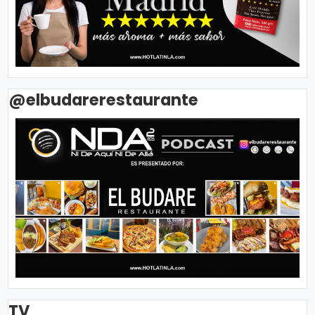
@elbudarerestaurante
TV