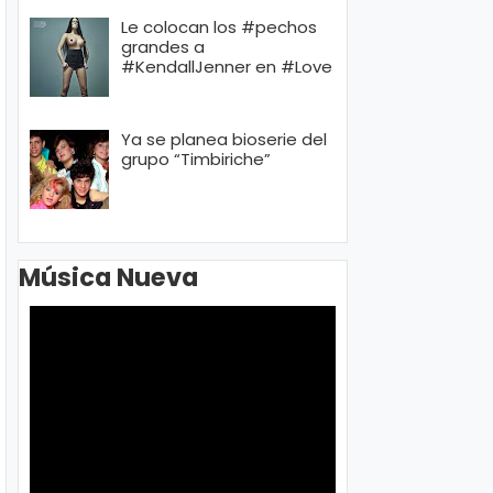
Le colocan los #pechos
grandes a
#KendallJenner en #Love
Ya se planea bioserie del
grupo “Timbiriche”
Música Nueva