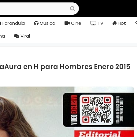
Farándula
Música
Cine
TV
Hot
na
Viral
iaAura en H para Hombres Enero 2015