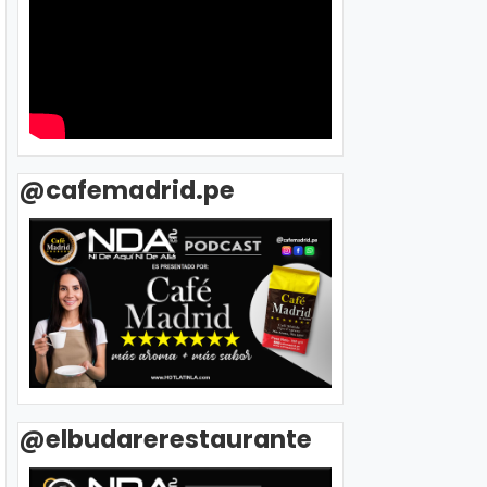
@cafemadrid.pe
@elbudarerestaurante