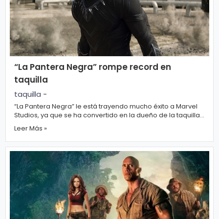
ci
a
s
“La Pantera Negra” rompe record en
D
taquilla
e
taquilla
-
p
“La Pantera Negra” le está trayendo mucho éxito a Marvel
o
Studios, ya que se ha convertido en la dueño de la taquilla.
Pues...
Leer Más »
rt
e
C
o
ci