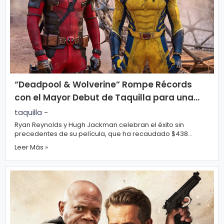
r
A
á
vi
n
s
d
o
ul
L
a
e
“Deadpool & Wolverine” Rompe Récords
g
con el Mayor Debut de Taquilla para una
al
M
Película Clasificada R
taquilla
-
ú
Ryan Reynolds y Hugh Jackman celebran el éxito sin
precedentes de su película, que ha recaudado $438
si
P.
millones en su primer fin de semana. ...
Leer Más »
c
C
a
o
o
ki
C
e
in