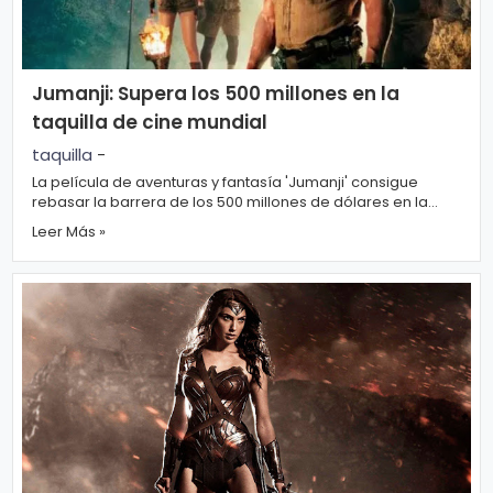
n
a
Jumanji: Supera los 500 millones en la
taquilla de cine mundial
taquilla
-
La película de aventuras y fantasía 'Jumanji' consigue
rebasar la barrera de los 500 millones de dólares en la
taquilla mund...
Leer Más »