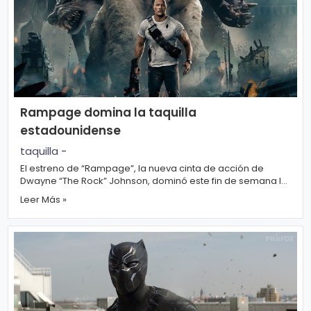
o
gí
a
S
Rampage domina la taquilla
al
estadounidense
u
taquilla
-
d
El estreno de “Rampage”, la nueva cinta de acción de
Dwayne “The Rock” Johnson, dominó este fin de semana la
taquilla esta...
T
Leer Más »
e
n
d
e
n