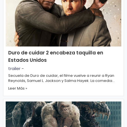
s
e
P.
T
Pr
V
iv
a
H
Duro de cuidar 2 encabeza taquilla en
ci
o
Estados Unidos
d
t
trailer
-
a
Secuela de Duro de cuidar, el filme vuelve a reunir a Ryan
d
Reynolds, Samuel L. Jackson y Salma Hayek. La comedia
T
recaudó 11,6 millones de dó...
Leer Más »
e
c
n
ol