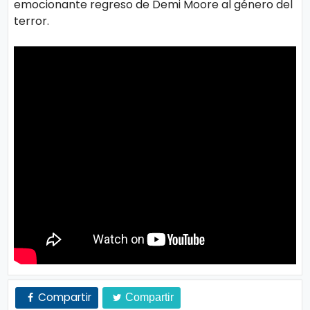
emocionante regreso de Demi Moore al género del
o
terror.
gí
a
S
al
u
d
T
e
n
d
e
Compartir
Compartir
n