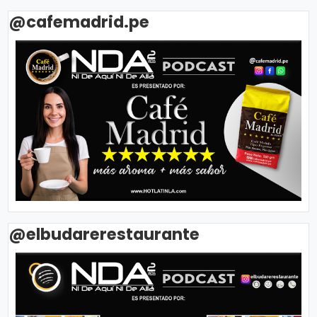
@cafemadrid.pe
@elbudarerestaurante