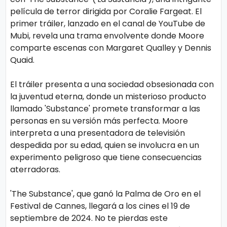
s
e
película de terror dirigida por Coralie Fargeat. El
primer tráiler, lanzado en el canal de YouTube de
Mubi, revela una trama envolvente donde Moore
P.
T
comparte escenas con Margaret Qualley y Dennis
Pr
V
Quaid.
iv
El tráiler presenta a una sociedad obsesionada con
a
H
la juventud eterna, donde un misterioso producto
ci
o
llamado 'Substance' promete transformar a las
d
personas en su versión más perfecta. Moore
t
a
interpreta a una presentadora de televisión
despedida por su edad, quien se involucra en un
d
T
experimento peligroso que tiene consecuencias
aterradoras.
e
c
'The Substance', que ganó la Palma de Oro en el
n
Festival de Cannes, llegará a los cines el 19 de
ol
septiembre de 2024. No te pierdas este