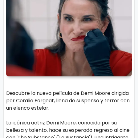
r
A
á
vi
n
s
d
o
ul
L
a
e
g
al
M
ú
si
P.
Descubre la nueva película de Demi Moore dirigida
c
C
por Coralie Fargeat, llena de suspenso y terror con
a
o
un elenco estelar.
o
La icónica actriz Demi Moore, conocida por su
ki
C
belleza y talento, hace su esperado regreso al cine
e
in
con 'The Substance' ('La Sustancia'), una intrigante