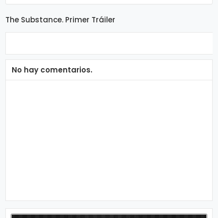
ci
The Substance. Primer Tráiler
a
s
No hay comentarios.
D
e
p
o
rt
e
C
o
ci