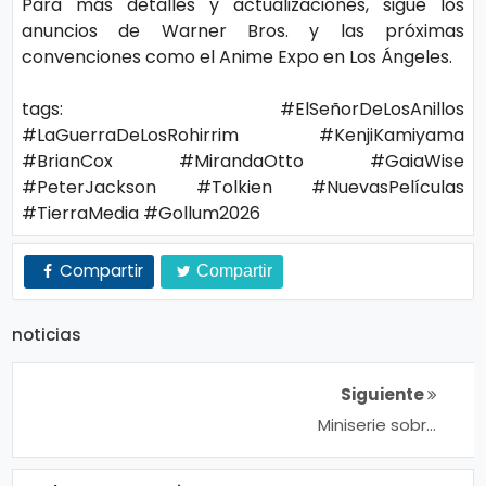
Para más detalles y actualizaciones, sigue los
ci
anuncios de Warner Bros. y las próximas
a
convenciones como el Anime Expo en Los Ángeles.
s
tags: #ElSeñorDeLosAnillos
#LaGuerraDeLosRohirrim #KenjiKamiyama
D
#BrianCox #MirandaOtto #GaiaWise
#PeterJackson #Tolkien #NuevasPelículas
e
#TierraMedia #Gollum2026
p
o
Compartir
Compartir
rt
e
noticias
C
Siguiente
Miniserie sobre
o
Ayrton Senna se
ci
estrena en Netflix
el 29 de noviembre