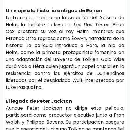
s
e
Un viaje a la historia antigua de Rohan
La trama se centra en la creación del Abismo de
P.
T
Helm, la fortaleza clave en
Las Dos Torres
. Brian
Pr
Cox prestará su voz al rey Helm, mientras que
V
Miranda Otto regresa como Éowyn, narradora de la
iv
historia. La película introduce a Héra, la hija de
a
H
Helm, como la primera protagonista femenina en
ci
una adaptación del universo de Tolkien. Gaia Wise
o
d
dará vida a Héra, quien jugará un papel crucial en la
t
resistencia contra los ejércitos de Dunlendinos
a
liderados por el despiadado Wulf, interpretado por
d
Luke Pasqualino.
T
e
El legado de Peter Jackson
c
Aunque Peter Jackson no dirige esta película,
n
participará como productor ejecutivo junto a Fran
Walsh y Philippa Boyens. Su participación asegura
ol
que la esencia del universo Tolkien se mantenga fiel