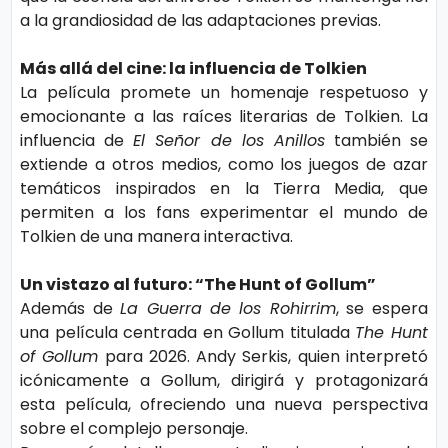
o
a la grandiosidad de las adaptaciones previas.
gí
a
Más allá del cine: la influencia de Tolkien
La película promete un homenaje respetuoso y
emocionante a las raíces literarias de Tolkien. La
S
influencia de
El Señor de los Anillos
también se
al
extiende a otros medios, como los juegos de azar
temáticos inspirados en la Tierra Media, que
u
permiten a los fans experimentar el mundo de
d
Tolkien de una manera interactiva.
Un vistazo al futuro: “The Hunt of Gollum”
T
Además de
La Guerra de los Rohirrim
, se espera
e
una película centrada en Gollum titulada
The Hunt
n
of Gollum
para 2026. Andy Serkis, quien interpretó
d
icónicamente a Gollum, dirigirá y protagonizará
esta película, ofreciendo una nueva perspectiva
e
sobre el complejo personaje.
n