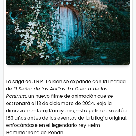
r
A
á
vi
n
s
d
o
ul
L
a
e
g
al
M
ú
La saga de J.R.R. Tolkien se expande con la llegada
si
P.
de
El Señor de los Anillos: La Guerra de los
c
C
Rohirrim
, un nuevo filme de animación que se
a
o
estrenará el 13 de diciembre de 2024. Bajo la
dirección de Kenji Kamiyama, esta película se sitúa
o
183 años antes de los eventos de la trilogía original,
ki
C
enfocándose en el legendario rey Helm
e
in
Hammerhand de Rohan.