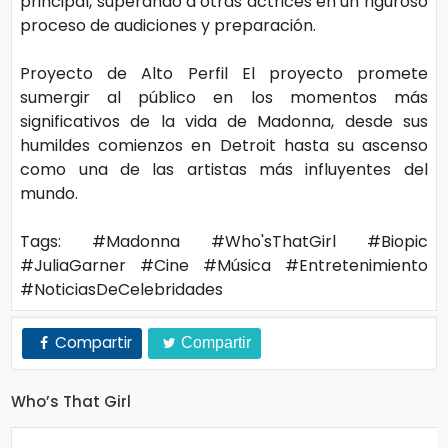
principal, superando a otras actrices en un riguroso
o
proceso de audiciones y preparación.
gí
a
Proyecto de Alto Perfil El proyecto promete
sumergir al público en los momentos más
significativos de la vida de Madonna, desde sus
S
humildes comienzos en Detroit hasta su ascenso
al
como una de las artistas más influyentes del
u
mundo.
d
Tags: #Madonna #Who'sThatGirl #Biopic
#JuliaGarner #Cine #Música #Entretenimiento
T
#NoticiasDeCelebridades
e
Compartir
Compartir
n
d
Who’s That Girl
e
n