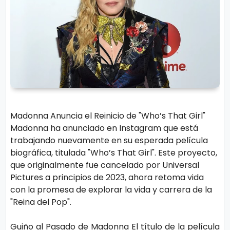
r
A
á
vi
n
s
d
o
ul
L
a
e
g
al
M
Madonna Anuncia el Reinicio de "Who’s That Girl"
ú
Madonna ha anunciado en Instagram que está
trabajando nuevamente en su esperada película
si
P.
biográfica, titulada "Who’s That Girl". Este proyecto,
c
C
que originalmente fue cancelado por Universal
a
o
Pictures a principios de 2023, ahora retoma vida
o
con la promesa de explorar la vida y carrera de la
"Reina del Pop".
ki
C
e
in
Guiño al Pasado de Madonna El título de la película