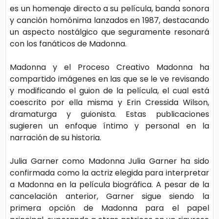
s
e
es un homenaje directo a su película, banda sonora
y canción homónima lanzados en 1987, destacando
un aspecto nostálgico que seguramente resonará
P.
T
con los fanáticos de Madonna.
Pr
V
iv
Madonna y el Proceso Creativo Madonna ha
compartido imágenes en las que se le ve revisando
a
H
y modificando el guion de la película, el cual está
ci
o
coescrito por ella misma y Erin Cressida Wilson,
d
dramaturga y guionista. Estas publicaciones
t
a
sugieren un enfoque íntimo y personal en la
narración de su historia.
d
T
Julia Garner como Madonna Julia Garner ha sido
e
confirmada como la actriz elegida para interpretar
c
a Madonna en la película biográfica. A pesar de la
n
cancelación anterior, Garner sigue siendo la
ol
primera opción de Madonna para el papel