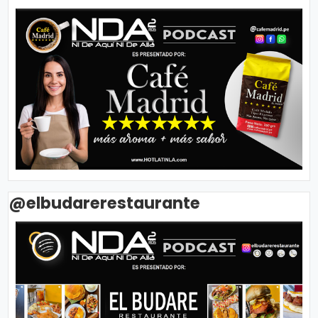
@elbudarerestaurante