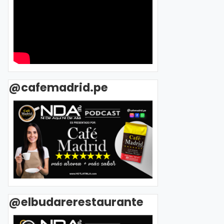
@cafemadrid.pe
@elbudarerestaurante