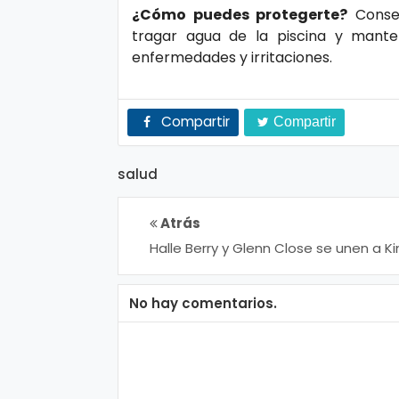
¿Cómo puedes protegerte?
Consej
ci
tragar agua de la piscina y mant
a
enfermedades y irritaciones.
s
Compartir
Compartir
D
e
salud
p
o
Atrás
rt
Halle Berry y Glenn Close se unen a K
e
Kardashian en la Serie 'All’s Fair'
No hay comentarios.
C
o
ci