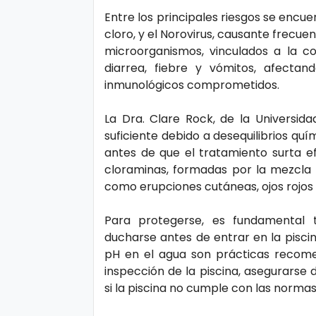
s
e
Entre los principales riesgos se encue
cloro, y el Norovirus, causante frecu
microorganismos, vinculados a la 
P.
T
diarrea, fiebre y vómitos, afecta
Pr
V
inmunológicos comprometidos.
iv
a
La Dra. Clare Rock, de la Universid
H
suficiente debido a desequilibrios qu
ci
o
antes de que el tratamiento surta e
d
t
cloraminas, formadas por la mezcla
a
como erupciones cutáneas, ojos rojos 
d
T
Para protegerse, es fundamental 
e
ducharse antes de entrar en la piscin
pH en el agua son prácticas recome
c
inspección de la piscina, asegurarse 
n
si la piscina no cumple con las norma
ol