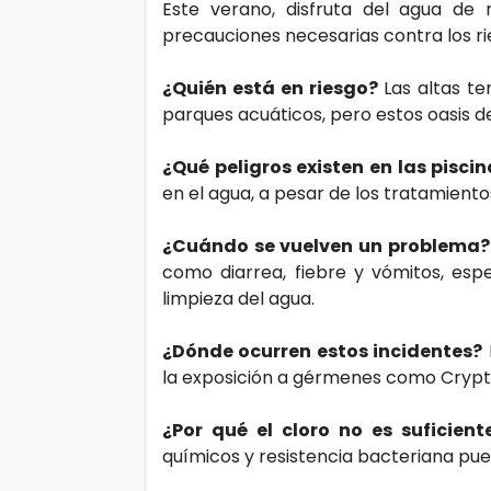
o
Este verano, disfruta del agua de
precauciones necesarias contra los rie
gí
a
¿Quién está en riesgo?
Las altas te
parques acuáticos, pero estos oasis de
S
¿Qué peligros existen en las pisci
al
en el agua, a pesar de los tratamient
u
d
¿Cuándo se vuelven un problema?
como diarrea, fiebre y vómitos, es
limpieza del agua.
T
e
¿Dónde ocurren estos incidentes?
la exposición a gérmenes como Crypt
n
d
¿Por qué el cloro no es suficient
e
químicos y resistencia bacteriana pue
n