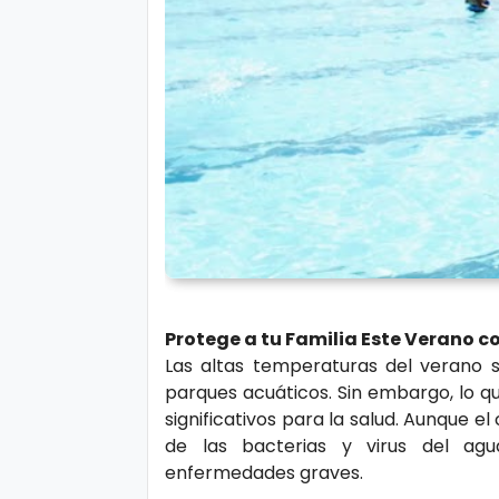
r
A
á
vi
n
s
d
o
ul
L
a
e
g
al
M
ú
si
P.
Protege a tu Familia Este Verano c
c
C
Las altas temperaturas del verano so
a
o
parques acuáticos. Sin embargo, lo q
o
significativos para la salud. Aunque e
ki
de las bacterias y virus del agu
C
enfermedades graves.
e
in