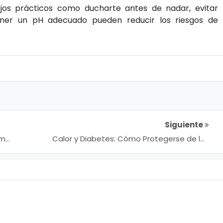
os prácticos como ducharte antes de nadar, evitar
ener un pH adecuado pueden reducir los riesgos de
Siguiente
im
Calor y Diabetes: Cómo Protegerse de los
Golpes de Calor en Pacientes Diabéticos