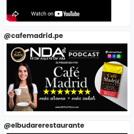
@cafemadrid.pe
@elbudarerestaurante