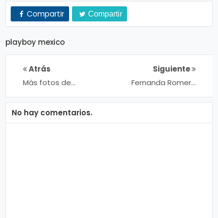
n
Compartir
Compartir
a
playboy mexico
Atrás
Siguiente
Más fotos de
Fernanda Romero
#FridaSofia en
en #SoHo
#Playboy
#México (Febrero
2015)
No hay comentarios.