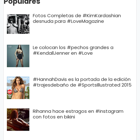
Populares
Fotos Completas de #KimKardashian
desnuda para #LoveMagazine
Le colocan los #pechos grandes a
#KendallJenner en #Love
#HannahDavis es la portada de la edición
#trajesdebaño de #SportsIllustrated 2015
Rihanna hace estragos en #instagram
con fotos en bikini