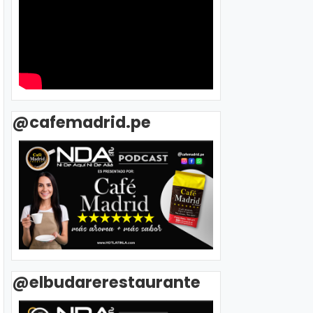
@cafemadrid.pe
@elbudarerestaurante