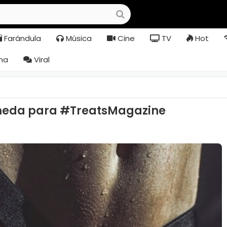
Farándula
Música
Cine
TV
Hot
na
Viral
úmeda para #TreatsMagazine