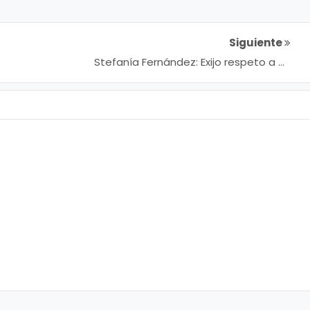
Siguiente
Stefanía Fernández: Exijo respeto a mi
voto y a la voluntad del pueblo