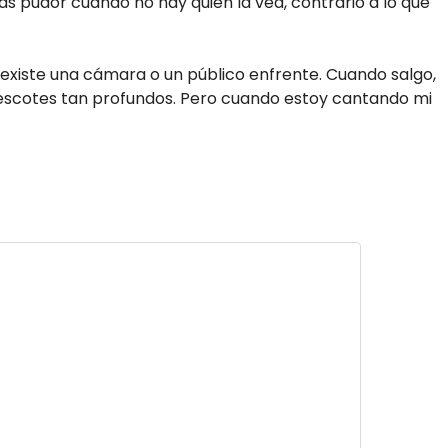
s pudor cuando no hay quién la vea, contrario a lo que
xiste una cámara o un público enfrente. Cuando salgo,
i escotes tan profundos. Pero cuando estoy cantando mi