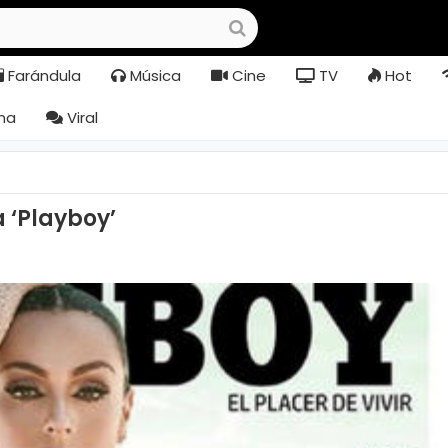
Farándula
Música
Cine
TV
Hot
na
Viral
 ‘Playboy’