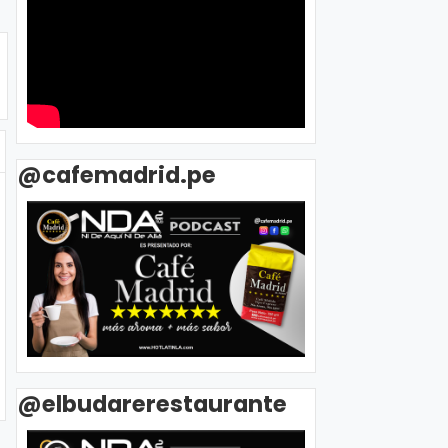
@cafemadrid.pe
@elbudarerestaurante