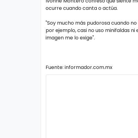
Ivonne Montero confesó que siente má
o
ocurre cuando canta o actúa.
gí
a
"Soy mucho más pudorosa cuando no e
por ejemplo, casi no uso minifaldas n
imagen me lo exige".
S
al
u
Fuente: informador.com.mx
d
T
e
n
d
e
n