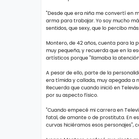
s
e
"Desde que era niña me convertí en muj
arma para trabajar. Yo soy mucho más 
P.
T
sentidos, que sexy, que lo percibo más
Pr
V
iv
Montero, de 42 años, cuenta para la 
muy pequeña, y recuerda que en la es
a
H
artísticos porque "llamaba la atención"
ci
o
d
A pesar de ello, parte de la personali
t
a
era tímida y callada, muy apegada a 
Recuerda que cuando inició en Televis
d
T
por su aspecto físico.
e
"Cuando empecé mi carrera en Televi
c
fatal, de amante o de prostituta. En
n
curvas hiciéramos esos personajes", c
ol