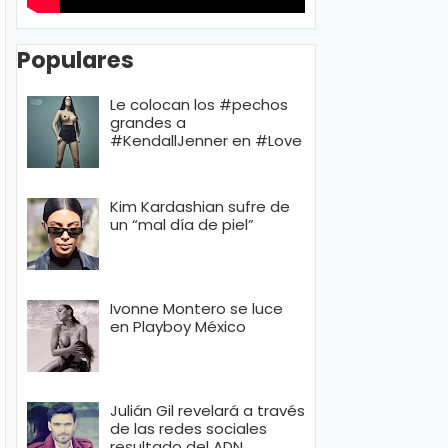
Populares
Le colocan los #pechos
grandes a
#KendallJenner en #Love
Kim Kardashian sufre de
un “mal día de piel”
Ivonne Montero se luce
en Playboy México
Julián Gil revelará a través
de las redes sociales
resultado del ADN