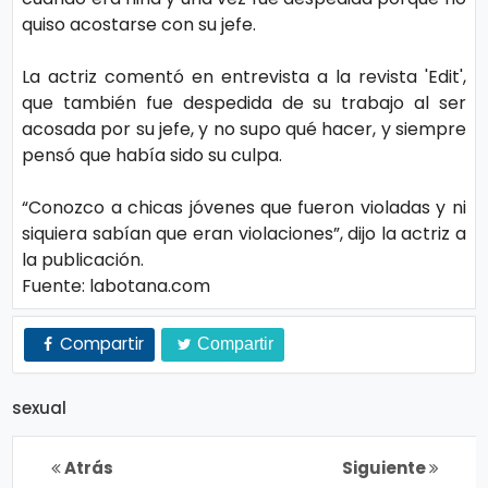
s
e
quiso acostarse con su jefe.
La actriz comentó en entrevista a la revista 'Edit',
P.
T
que también fue despedida de su trabajo al ser
Pr
V
acosada por su jefe, y no supo qué hacer, y siempre
iv
pensó que había sido su culpa.
a
H
“Conozco a chicas jóvenes que fueron violadas y ni
ci
o
siquiera sabían que eran violaciones”, dijo la actriz a
d
la publicación.
t
a
Fuente: labotana.com
d
T
Compartir
Compartir
e
c
sexual
n
ol
Atrás
Siguiente