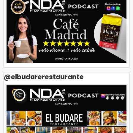
@elbudarerestaurante