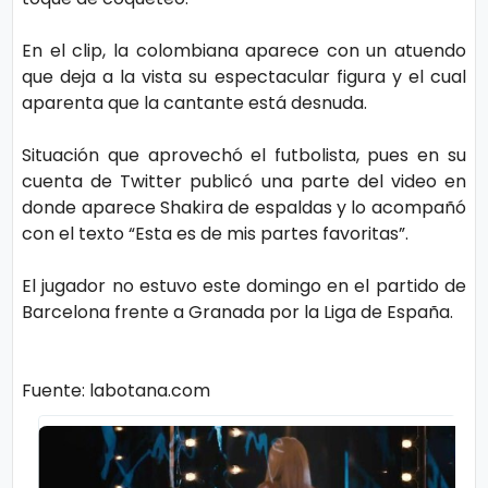
s
e
En el clip, la colombiana aparece con un atuendo
que deja a la vista su espectacular figura y el cual
P.
T
aparenta que la cantante está desnuda.
Pr
V
iv
Situación que aprovechó el futbolista, pues en su
cuenta de Twitter publicó una parte del video en
a
H
donde aparece Shakira de espaldas y lo acompañó
ci
o
con el texto “Esta es de mis partes favoritas”.
d
t
a
El jugador no estuvo este domingo en el partido de
Barcelona frente a Granada por la Liga de España.
d
T
e
Fuente: labotana.com
c
n
V
i
ol
e