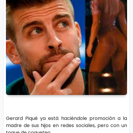
r
A
á
vi
n
s
d
o
ul
L
a
e
g
al
M
ú
si
P.
c
C
a
o
o
Gerard Piqué ya está haciéndole promoción a la
ki
C
madre de sus hijos en redes sociales, pero con un
e
in
toque de coqueteo.