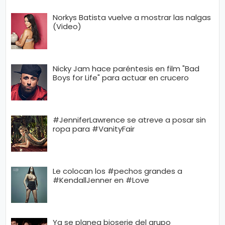
Norkys Batista vuelve a mostrar las nalgas
(Video)
Nicky Jam hace paréntesis en film "Bad
Boys for Life" para actuar en crucero
#JenniferLawrence se atreve a posar sin
ropa para #VanityFair
Le colocan los #pechos grandes a
#KendallJenner en #Love
Ya se planea bioserie del grupo