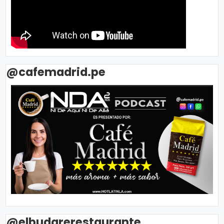
@cafemadrid.pe
@elbudarerestaurante