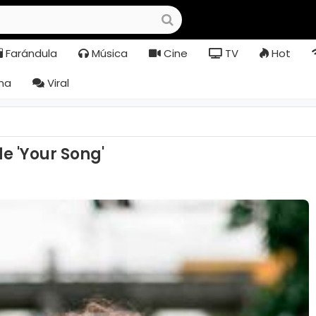
Farándula
Música
Cine
TV
Hot
na
Viral
de 'Your Song'