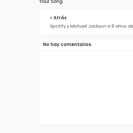
n
Your Song
a
Atrás
Spotify y Michael Jackson a 8 años d
muerte
No hay comentarios.