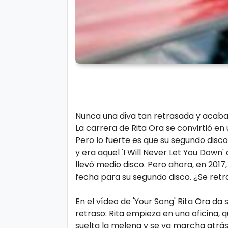
s
e
P.
T
Pr
V
iv
a
H
ci
o
d
Nunca una diva tan retrasada y acaba
t
La carrera de Rita Ora se convirtió en
a
Pero lo fuerte es que su segundo disco 
d
y era aquel 'I Will Never Let You Down' 
T
llevó medio disco. Pero ahora, en 2017,
e
fecha para su segundo disco. ¿Se ret
c
n
En el vídeo de 'Your Song' Rita Ora da
retraso: Rita empieza en una oficina, qu
ol
suelta la melena y se va marcha atrá