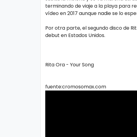
o
terminando de viaje a la playa para re
gí
vídeo en 2017 aunque nadie se lo espe
a
Por otra parte, el segundo disco de Ri
debut en Estados Unidos.
S
al
u
Rita Ora - Your Song
d
fuente:cromosomax.com
T
e
n
d
e
n