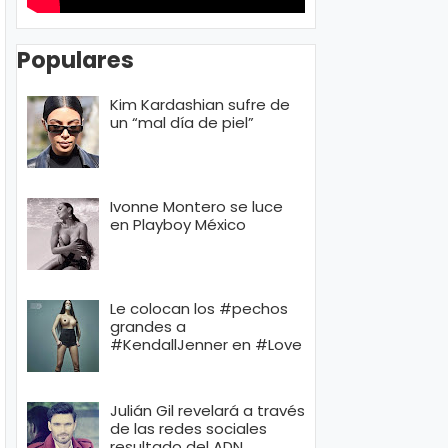
Populares
Kim Kardashian sufre de
un “mal día de piel”
Ivonne Montero se luce
en Playboy México
Le colocan los #pechos
grandes a
#KendallJenner en #Love
Julián Gil revelará a través
de las redes sociales
resultado del ADN