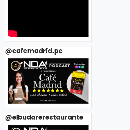
@cafemadrid.pe
@elbudarerestaurante