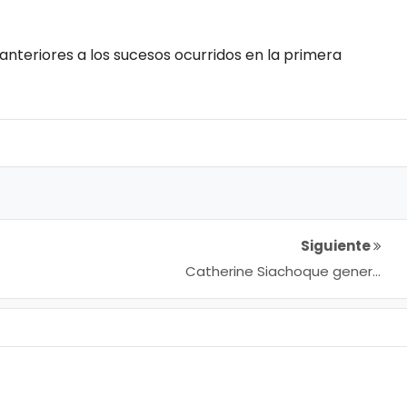
teriores a los sucesos ocurridos en la primera
Siguiente
Catherine Siachoque genera
preocupación por su delgadez