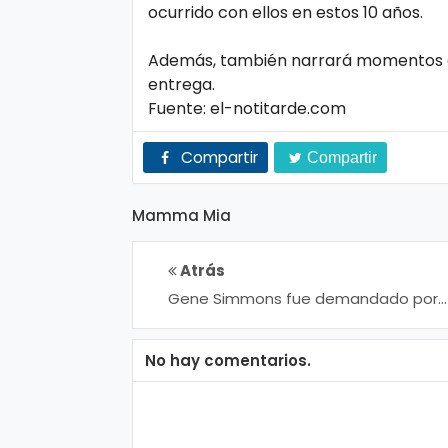
o
ocurrido con ellos en estos 10 años.
gí
Además, también narrará momentos an
a
entrega.
Fuente: el-notitarde.com
S
Compartir
Compartir
al
u
Mamma Mia
d
Atrás
T
Gene Simmons fue demandado por
acoso sexual
e
n
No hay comentarios.
d
e
n