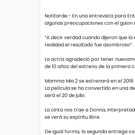
s
e
Notitarde.- En una entrevista para En
P.
algunas preocupaciones con el guion d
T
Pr
V
“A decir verdad cuando dijeron que la
iv
realidad el resultado fue asombroso”.
a
H
ci
La actriz agradeció por tener nuevame
o
de 10 años del estreno de la primera c
d
t
a
Mamma Mia 2 se estrenará en el 2018
d
La película se ha convertido en una d
T
será el 20 de julio.
e
c
La cinta nos trae a Donna, interpret
se verá su espíritu libre.
n
ol
De igual forma, la segunda entrega con