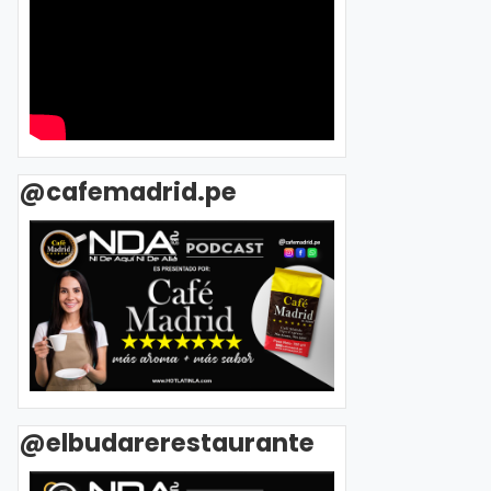
@cafemadrid.pe
@elbudarerestaurante