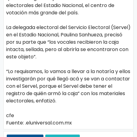
o
electorales del Estadio Nacional, el centro de
gí
votación más grande del país.
a
La delegada electoral del Servicio Electoral (Servel)
en el Estadio Nacional, Paulina Sanhueza, precisó
S
por su parte que “los vocales recibieron la caja
intacta, sellada, pero al abrirla se encontraron con
al
este objeto”.
u
d
“Lo requisamos, lo vamos a llevar a la notaría y ellos
investigarán por qué llegó acá y se van a contactar
con el Servel, porque el Servel debe tener el
T
registro de quién armó la caja” con los materiales
e
electorales, enfatizó.
n
cfe
d
Fuente: .eluniversal.com.mx
e
n