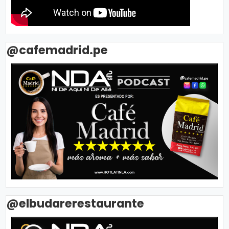
@cafemadrid.pe
@elbudarerestaurante