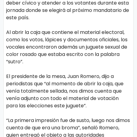
deber cívico y atender a los votantes durante esta
s
e
jornada donde se elegirá al próximo mandatario de
este país.
P.
T
Al abrir la caja que contiene el material electoral,
Pr
V
como los votos, lápices y documentos oficiales, los
iv
vocales encontraron además un juguete sexual de
a
color rosado que estaba escrito con la palabra
H
ci
“sutro”.
o
d
t
El presidente de la mesa, Juan Romero, dijo a
a
periodistas que “al momento de abrir la caja, que
d
venía totalmente sellada, nos dimos cuenta que
T
venía adjunto con todo el material de votación
e
para las elecciones este juguete”.
c
“La primera impresión fue de susto, luego nos dimos
n
cuenta de que era una broma”, señaló Romero,
ol
quien entregó el objeto a las autoridades