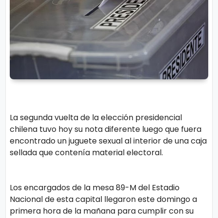
r
A
á
vi
n
s
d
o
ul
L
a
e
g
al
M
La segunda vuelta de la elección presidencial
ú
chilena tuvo hoy su nota diferente luego que fuera
si
P.
encontrado un juguete sexual al interior de una caja
c
C
sellada que contenía material electoral.
a
o
o
Los encargados de la mesa 89-M del Estadio
ki
C
Nacional de esta capital llegaron este domingo a
e
primera hora de la mañana para cumplir con su
in