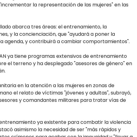
"incrementar la representación de las mujeres" en las
llado abarca tres áreas: el entrenamiento, la
nes, y la concienciación, que "ayudará a poner la
 la agenda, y contribuirá a cambiar comportamientos".
OTAN ya tiene programas extensivos de entrenamiento
bre el terreno y ha desplegado "asesores de género" en
án.
nitaria en la atención a las mujeres en zonas de
ano el relato de víctimas "jóvenes y adultas", subrayó,
sesores y comandantes militares para tratar vías de
entrenamiento ya existente para combatir la violencia
estacó asimismo la necesidad de ser "más rápidos y
estos crímenes para acabar con la impunidad y "llevar a