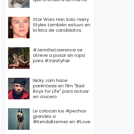
Star Wars Han Solo: Harry
Styles también estuvo en
la lista de candidatos
#JenniferLawrence se
atreve a posar sin ropa
para #VanityFair
Nicky Jam hace
paréntesis en film "Bad
Boys for Life" para actuar
en crucero
Le colocan los #pechos
grandes a
#KendallJenner en #Love