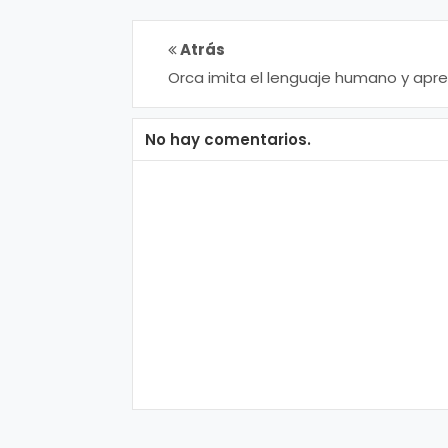
Atrás
Orca imita el lenguaje humano y apr
a decir “hello” y “adios”
No hay comentarios.