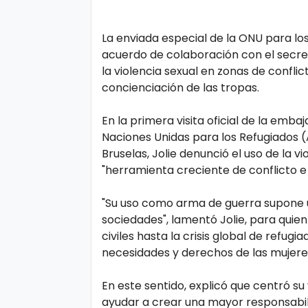
o
gí
La enviada especial de la ONU para los
a
acuerdo de colaboración con el secret
la violencia sexual en zonas de conflic
concienciación de las tropas.
S
al
En la primera visita oficial de la emb
u
Naciones Unidas para los Refugiados (
d
Bruselas, Jolie denunció el uso de la 
"herramienta creciente de conflicto e
T
"Su uso como arma de guerra supone 
e
sociedades", lamentó Jolie, para quie
civiles hasta la crisis global de refug
n
necesidades y derechos de las mujeres
d
e
En este sentido, explicó que centró su
n
ayudar a crear una mayor responsabilid