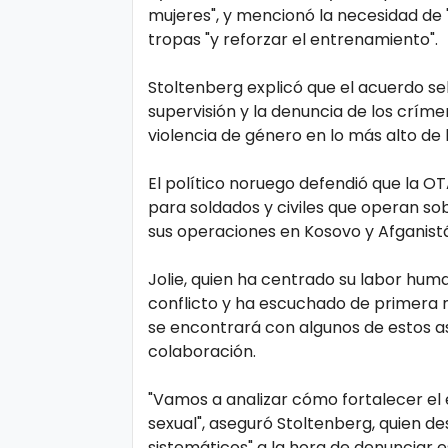
mujeres", y mencionó la necesidad de 
ci
tropas "y reforzar el entrenamiento".
a
s
Stoltenberg explicó que el acuerdo se
supervisión y la denuncia de los críme
violencia de género en lo más alto de
D
e
El político noruego defendió que la 
p
para soldados y civiles que operan so
sus operaciones en Kosovo y Afganist
o
rt
Jolie, quien ha centrado su labor huma
e
conflicto y ha escuchado de primera m
se encontrará con algunos de estos a
colaboración.
C
o
"Vamos a analizar cómo fortalecer el 
ci
sexual", aseguró Stoltenberg, quien d
sistemáticos" a la hora de denunciar 