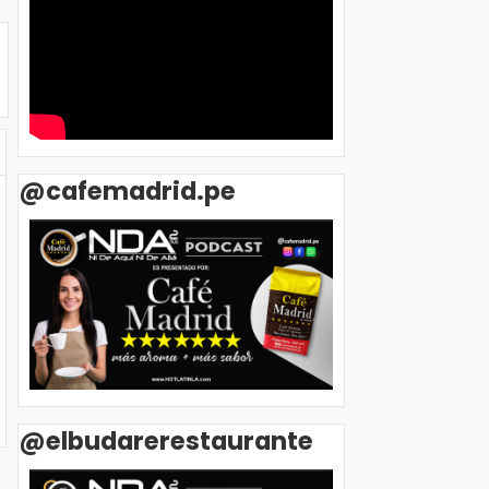
@cafemadrid.pe
@elbudarerestaurante