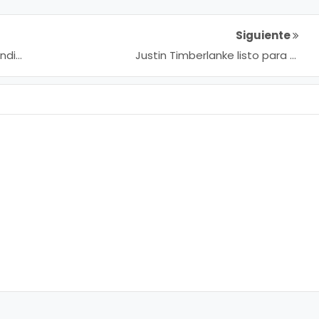
Siguiente
endió
Justin Timberlanke listo para el
espectáculo de Super Bowl