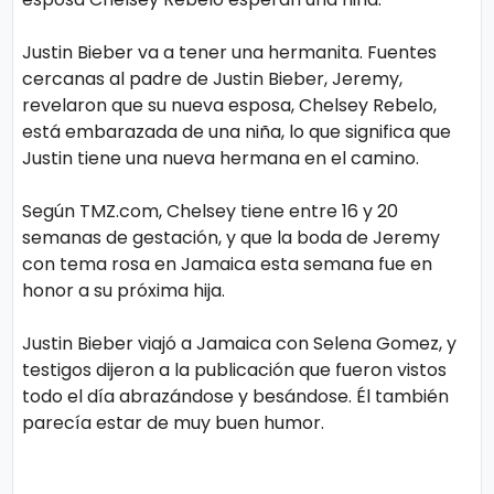
o
gí
Justin Bieber va a tener una hermanita. Fuentes
a
cercanas al padre de Justin Bieber, Jeremy,
revelaron que su nueva esposa, Chelsey Rebelo,
está embarazada de una niña, lo que significa que
S
Justin tiene una nueva hermana en el camino.
al
Según TMZ.com, Chelsey tiene entre 16 y 20
u
semanas de gestación, y que la boda de Jeremy
d
con tema rosa en Jamaica esta semana fue en
honor a su próxima hija.
T
Justin Bieber viajó a Jamaica con Selena Gomez, y
e
testigos dijeron a la publicación que fueron vistos
n
todo el día abrazándose y besándose. Él también
d
parecía estar de muy buen humor.
e
n