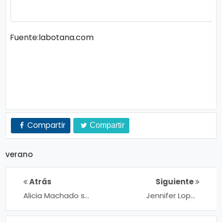
n
a
Fuente:labotana.com
Compartir
Compartir
verano
Atrás
Siguiente
Alicia Machado se
Jennifer Lopez
enoja con revista
lleva sus propias
por recordar
sábanas incluso a