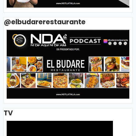
@elbudarerestaurante
TV