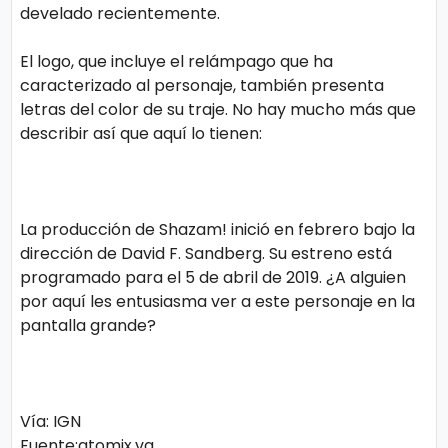
develado recientemente.
ci
a
El logo, que incluye el relámpago que ha
s
caracterizado al personaje, también presenta
letras del color de su traje. No hay mucho más que
describir así que aquí lo tienen:
D
e
p
La producción de Shazam! inició en febrero bajo la
o
dirección de David F. Sandberg. Su estreno está
rt
programado para el 5 de abril de 2019. ¿A alguien
e
por aquí les entusiasma ver a este personaje en la
pantalla grande?
C
o
Vía: IGN
ci
Fuente:atomix.vg