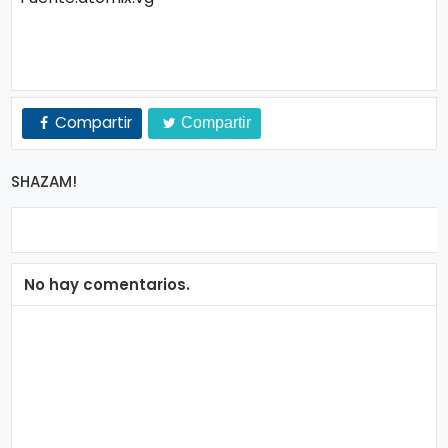
n
a
Compartir
Compartir
SHAZAM!
No hay comentarios.