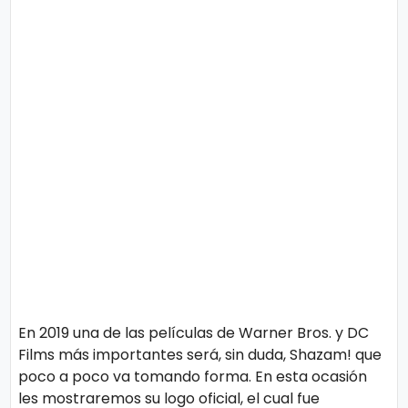
o
gí
a
S
al
u
d
T
e
n
En 2019 una de las películas de Warner Bros. y DC
d
Films más importantes será, sin duda, Shazam! que
e
poco a poco va tomando forma. En esta ocasión
les mostraremos su logo oficial, el cual fue
n