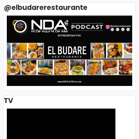
@elbudarerestaurante
TV