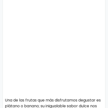
s
e
P.
T
Pr
V
iv
a
H
ci
o
d
t
a
d
T
e
c
n
Una de las frutas que más disfrutamos degustar es
ol
plátano o banano; su inigualable sabor dulce nos