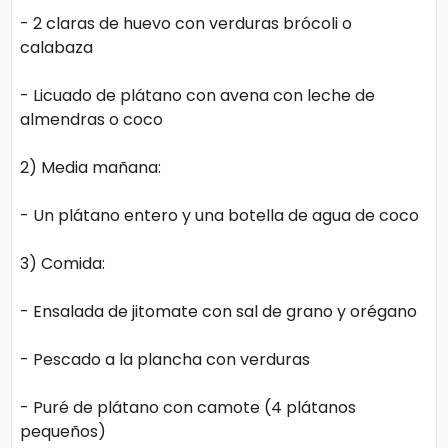
ci
- 2 claras de huevo con verduras brócoli o
calabaza
a
s
- Licuado de plátano con avena con leche de
almendras o coco
D
2) Media mañana:
e
p
- Un plátano entero y una botella de agua de coco
o
3) Comida:
rt
e
- Ensalada de jitomate con sal de grano y orégano
- Pescado a la plancha con verduras
C
o
- Puré de plátano con camote (4 plátanos
ci
pequeños)