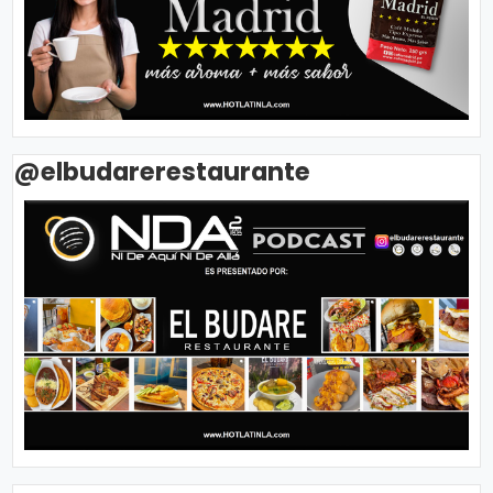
@elbudarerestaurante