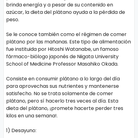
o
brinda energía y a pesar de su contenido en
gí
azúcar, la dieta del plátano ayuda a la pérdida de
peso.
a
Se le conoce también como el régimen de comer
S
plátano por las mañanas. Este tipo de alimentación
fue instituida por Hitoshi Watanabe, un famoso
al
fármaco-biólogo japonés de Niigata University
u
School of Medicine Professor Masahiko Okada.
d
Consiste en consumir plátano a lo largo del día
para aprovechas sus nutrientes y mantenerse
T
satisfecho. No se trata solamente de comer
e
plátano, pero sí hacerlo tres veces al día. Esta
n
dieta del plátano, ¡promete hacerte perder tres
kilos en una semana!.
d
e
1) Desayuno:
n