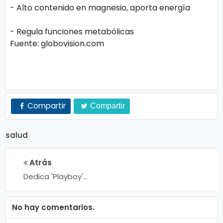
- Alto contenido en magnesio, aporta energía
- Regula funciones metabólicas
Fuente: globovision.com
Compartir
Compartir
salud
Atrás
Dedica 'Playboy'
revista a las 'más
sexys de
Instagram
No hay comentarios.