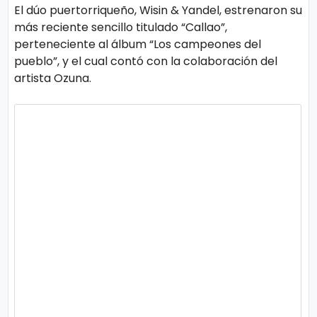
o
El dúo puertorriqueño, Wisin & Yandel, estrenaron su
gí
más reciente sencillo titulado “Callao”,
perteneciente al álbum “Los campeones del
a
pueblo”, y el cual contó con la colaboración del
artista Ozuna.
S
al
u
d
T
e
n
d
e
n