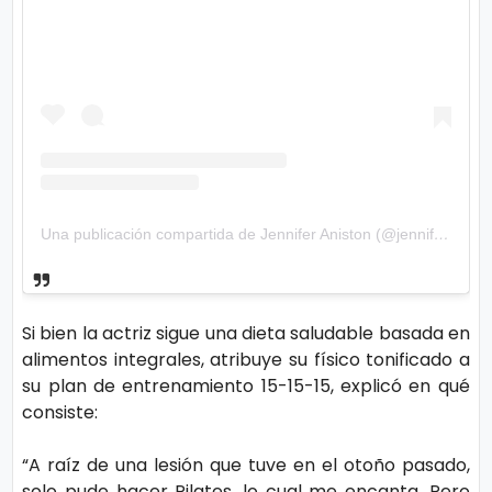
ci
a
s
D
e
p
Una publicación compartida de Jennifer Aniston (@jenniferaniston)
o
rt
e
Si bien la actriz sigue una dieta saludable basada en
alimentos integrales, atribuye su físico tonificado a
su plan de entrenamiento 15-15-15, explicó en qué
C
consiste:
o
ci
“A raíz de una lesión que tuve en el otoño pasado,
solo pude hacer Pilates, lo cual me encanta. Pero