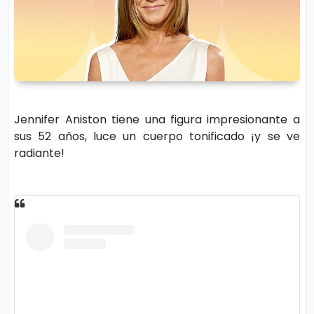
r
A
á
vi
n
s
d
o
ul
L
a
e
Jennifer Aniston tiene una figura impresionante a
g
sus 52 años, luce un cuerpo tonificado ¡y se ve
al
radiante!
M
ú
si
P.
c
C
a
o
o
ki
C
e
in