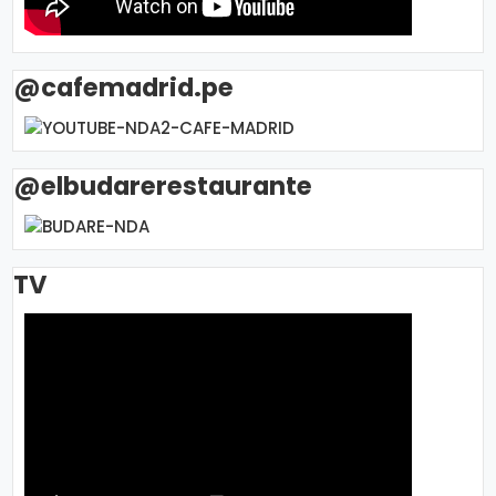
@cafemadrid.pe
@elbudarerestaurante
TV