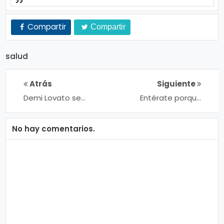
Compartir
Compartir
salud
Atrás
Siguiente
Demi Lovato se
Entérate porque
identificaba como
Messi no abraza a
persona no binaria
sus fans en
en su podcast
encuentros
No hay comentarios.
públicos