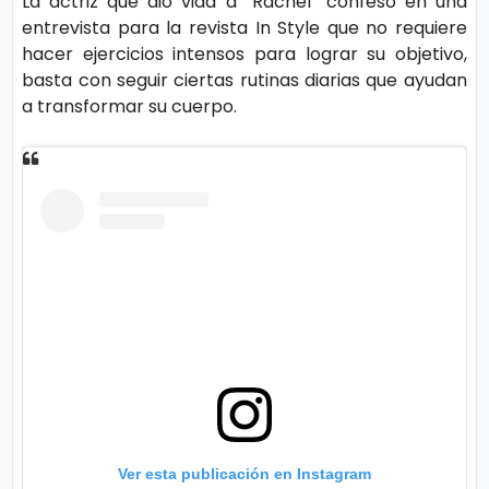
La actriz que dio vida a “Rachel” confeso en una
o
entrevista para la revista In Style que no requiere
gí
hacer ejercicios intensos para lograr su objetivo,
a
basta con seguir ciertas rutinas diarias que ayudan
a transformar su cuerpo.
S
al
u
d
T
e
n
d
e
Ver esta publicación en Instagram
n