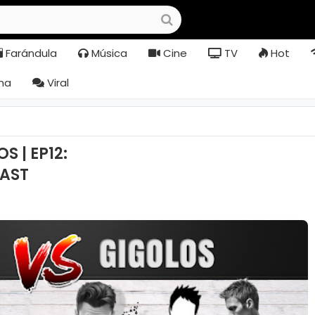
Farándula
Música
Cine
TV
Hot
na
Viral
 | EP12:
AST