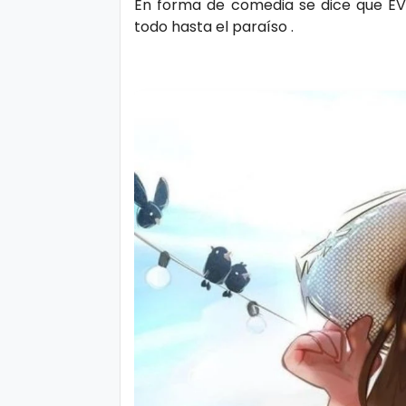
En forma de comedia se dice que EV
s
e
todo hasta el paraíso .
P.
T
Pr
V
iv
a
H
ci
o
d
t
a
d
T
e
c
n
ol