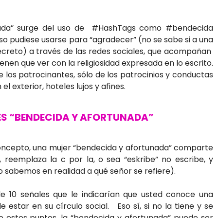
unada” surge del uso de #HashTags como #bendecida
so pudiese usarse para “agradecer” (no se sabe si a una
secreto) a través de las redes sociales, que acompañan
enen que ver con la religiosidad expresada en lo escrito.
 los patrocinantes, sólo de los patrocinios y conductas
l exterior, hoteles lujos y afines.
RES “BENDECIDA Y AFORTUNADA”
concepto, una mujer “bendecida y afortunada” comparte
, reemplaza la c por la, o sea “eskribe” no escribe, y
 sabemos en realidad a qué señor se refiere).
le 10 señales que le indicarían que usted conoce una
estar en su círculo social. Eso sí, si no la tiene y se
e estos puntos, la “bendecida y afortunada” puede ser