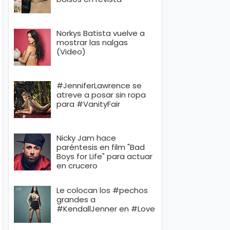
Norkys Batista vuelve a
mostrar las nalgas
(Video)
#JenniferLawrence se
atreve a posar sin ropa
para #VanityFair
Nicky Jam hace
paréntesis en film "Bad
Boys for Life" para actuar
en crucero
Le colocan los #pechos
grandes a
#KendallJenner en #Love