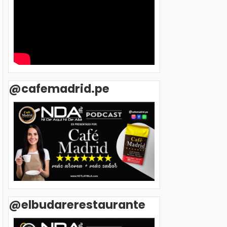
@cafemadrid.pe
@elbudarerestaurante