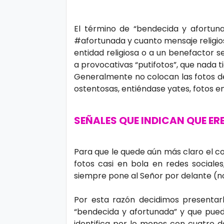
ci
a
El término de “bendecida y afort
s
#afortunada y cuanto mensaje religio
entidad religiosa o a un benefactor 
a provocativas “putifotos”, que nada ti
D
Generalmente no colocan las fotos de
e
ostentosas, entiéndase yates, fotos en e
p
o
SEÑALES QUE INDICAN QUE E
rt
e
Para que le quede aún más claro el 
fotos casi en bola en redes sociales
siempre pone al Señor por delante (no
C
o
Por esta razón decidimos presentar
ci
“bendecida y afortunada” y que puede 
identifica por lo menos con cuatro d