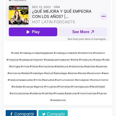
#nda2 #nideaquinideallapodcast #nideaquinidealla #hotlatinla #hotlatin
#mejoras #cosasquemejoran #cosasqueempeoran #años #madurez #vejez #vida
#amigos #vinos #libros #emociones #sabiduria #relaciones #adultos #jovenes
#ancianos #edad #nostalgia #salud #psicologia #estres #stress #evolucion #sexo
#relacionessexuales #mito #estudios #comunicacion #envejecer #consumismo
#arboles #cuerpo #gente #mujeres #hombres #menopausia #flexibilidad
#articulaciones #caderas #rodillas #huesos #posturas #movimientos #fuerza
#resistencia
Compartir
Compartir