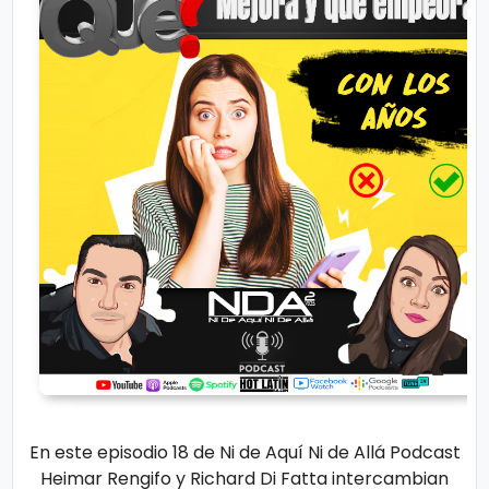
s
e
P.
T
Pr
V
iv
a
H
ci
o
d
t
a
d
T
e
c
n
En este episodio 18 de Ni de Aquí Ni de Allá Podcast
ol
Heimar Rengifo y Richard Di Fatta intercambian