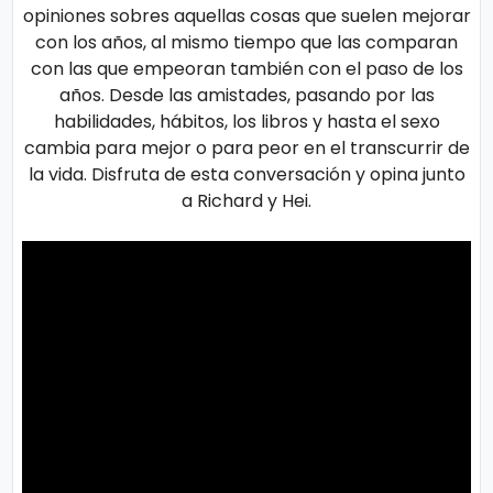
o
opiniones sobres aquellas cosas que suelen mejorar
gí
con los años, al mismo tiempo que las comparan
con las que empeoran también con el paso de los
a
años. Desde las amistades, pasando por las
habilidades, hábitos, los libros y hasta el sexo
S
cambia para mejor o para peor en el transcurrir de
la vida. Disfruta de esta conversación y opina junto
al
a Richard y Hei.
u
d
T
e
n
d
e
n