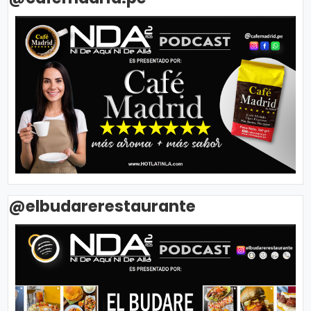
@elbudarerestaurante