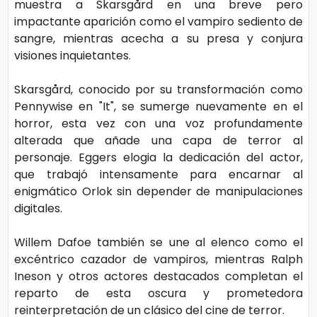
muestra a Skarsgård en una breve pero
o
impactante aparición como el vampiro sediento de
gí
sangre, mientras acecha a su presa y conjura
a
visiones inquietantes.
Skarsgård, conocido por su transformación como
S
Pennywise en "It", se sumerge nuevamente en el
al
horror, esta vez con una voz profundamente
u
alterada que añade una capa de terror al
personaje. Eggers elogia la dedicación del actor,
d
que trabajó intensamente para encarnar al
enigmático Orlok sin depender de manipulaciones
T
digitales.
e
Willem Dafoe también se une al elenco como el
n
excéntrico cazador de vampiros, mientras Ralph
d
Ineson y otros actores destacados completan el
e
reparto de esta oscura y prometedora
reinterpretación de un clásico del cine de terror.
n