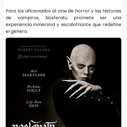
ci
Para los aficionados al cine de horror y las historias
a
de vampiros, Nosferatu promete ser una
s
experiencia inmersiva y escalofriante que redefine
el género.
D
e
p
o
rt
e
C
o
ci