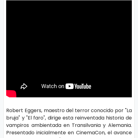
s
e
P.
T
Pr
V
iv
a
H
ci
o
d
t
a
d
T
e
Robert Eggers, maestro del terror conocido por "La
c
bruja" y "El faro", dirige esta reinventada historia de
n
vampiros ambientada en Transilvania y Alemania.
ol
Presentado inicialmente en CinemaCon, el avance