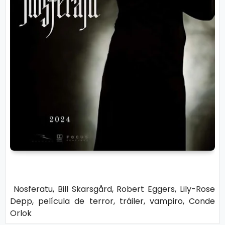
n
a
Nosferatu, Bill Skarsgård, Robert Eggers, Lily-Rose
Depp, película de terror, tráiler, vampiro, Conde
Orlok