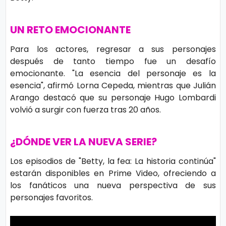
o
gí
UN RETO EMOCIONANTE
a
Para los actores, regresar a sus personajes
después de tanto tiempo fue un desafío
S
emocionante. "La esencia del personaje es la
al
esencia", afirmó Lorna Cepeda, mientras que Julián
u
Arango destacó que su personaje Hugo Lombardi
volvió a surgir con fuerza tras 20 años.
d
¿DÓNDE VER LA NUEVA SERIE?
T
e
Los episodios de "Betty, la fea: La historia continúa"
estarán disponibles en Prime Video, ofreciendo a
n
los fanáticos una nueva perspectiva de sus
d
personajes favoritos.
e
n