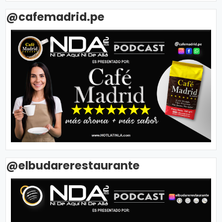
@cafemadrid.pe
@elbudarerestaurante