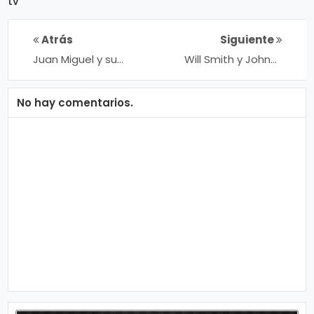
tv
n
a
Atrás
Siguiente
Juan Miguel y su
Will Smith y Johnny
tema "Me Gustas"
Depp Actúan en la
Celebración del 30
Aniversario de
No hay comentarios.
Andrea Bocelli