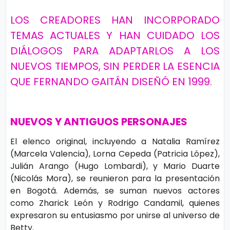
s
e
LOS CREADORES HAN INCORPORADO
TEMAS ACTUALES Y HAN CUIDADO LOS
P.
T
DIÁLOGOS PARA ADAPTARLOS A LOS
Pr
V
NUEVOS TIEMPOS, SIN PERDER LA ESENCIA
iv
QUE FERNANDO GAITÁN DISEÑÓ EN 1999.
a
H
ci
o
d
NUEVOS Y ANTIGUOS PERSONAJES
t
a
El elenco original, incluyendo a Natalia Ramírez
d
(Marcela Valencia), Lorna Cepeda (Patricia López),
T
Julián Arango (Hugo Lombardi), y Mario Duarte
e
(Nicolás Mora), se reunieron para la presentación
c
en Bogotá. Además, se suman nuevos actores
n
como Zharick León y Rodrigo Candamil, quienes
expresaron su entusiasmo por unirse al universo de
ol
Betty.