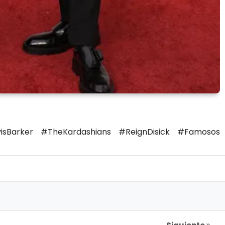
isBarker #TheKardashians #ReignDisick #Famosos