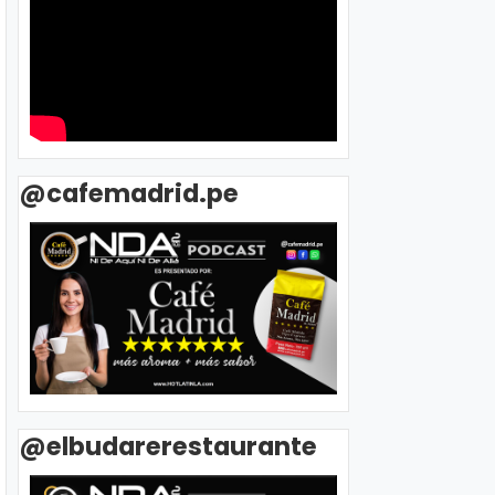
@cafemadrid.pe
@elbudarerestaurante