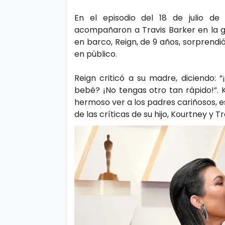
s
e
En el episodio del 18 de julio de 
acompañaron a Travis Barker en la gir
P.
T
en barco, Reign, de 9 años, sorprendi
Pr
en público.
V
iv
Reign criticó a su madre, diciendo:
a
H
bebé? ¡No tengas otro tan rápido!”.
ci
hermoso ver a los padres cariñosos, 
o
d
de las críticas de su hijo, Kourtney y
t
a
d
T
e
c
n
ol