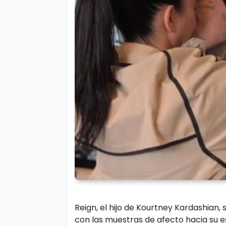
r
A
á
vi
n
s
d
o
ul
L
a
e
g
al
M
ú
si
P.
c
C
a
o
o
ki
C
Reign, el hijo de Kourtney Kardashian
e
in
con las muestras de afecto hacia su e