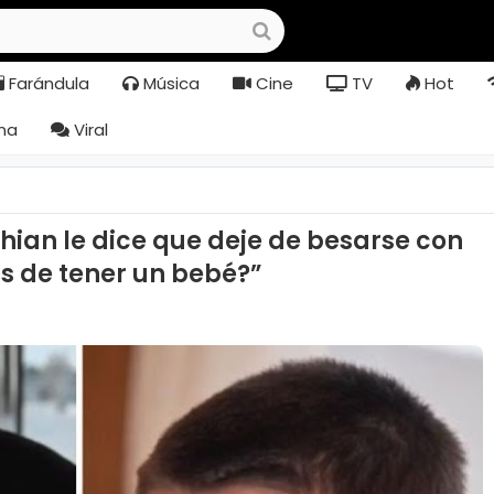
Farándula
Música
Cine
TV
Hot
na
Viral
shian le dice que deje de besarse con
s de tener un bebé?”