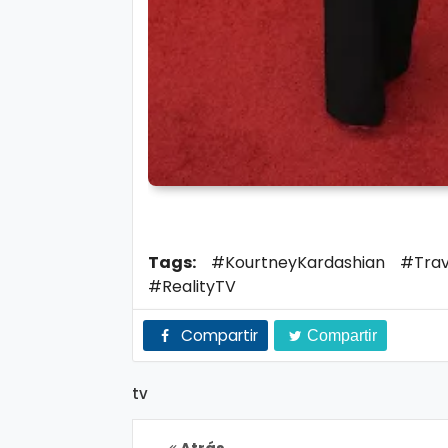
Tags:
#KourtneyKardashian #Trav
#RealityTV
Compartir
Compartir
tv