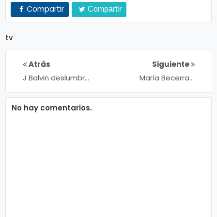
Compartir
Compartir
tv
Atrás
Siguiente
J Balvin deslumbra
María Becerra y
como "Flow
Gloria Trevi
Samurai" en la
estrenan
portada de TMRW
"Borracha"
No hay comentarios.