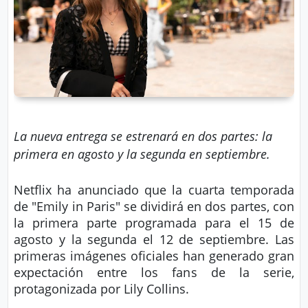
r
A
á
vi
n
s
d
o
ul
L
a
e
g
La nueva entrega se estrenará en dos partes: la
al
M
primera en agosto y la segunda en septiembre.
ú
Netflix ha anunciado que la cuarta temporada
si
P.
de "Emily in Paris" se dividirá en dos partes, con
c
C
la primera parte programada para el 15 de
a
o
agosto y la segunda el 12 de septiembre. Las
o
primeras imágenes oficiales han generado gran
expectación entre los fans de la serie,
ki
C
protagonizada por Lily Collins.
e
in