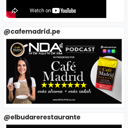
@cafemadrid.pe
@elbudarerestaurante