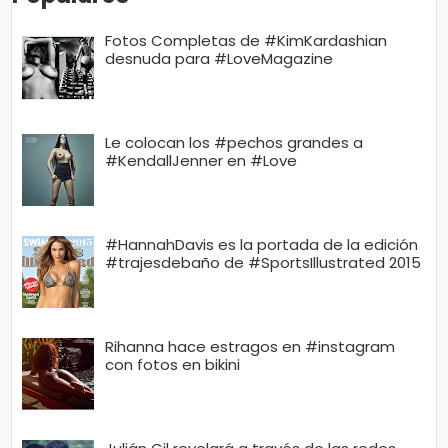
Fotos Completas de #KimKardashian
desnuda para #LoveMagazine
Le colocan los #pechos grandes a
#KendallJenner en #Love
#HannahDavis es la portada de la edición
#trajesdebaño de #SportsIllustrated 2015
Rihanna hace estragos en #instagram
con fotos en bikini