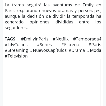
s
e
La trama seguirá las aventuras de Emily en
París, explorando nuevos dramas y personajes,
aunque la decisión de dividir la temporada ha
P.
T
generado opiniones divididas entre los
Pr
V
seguidores.
iv
TAGS:
#EmilyInParis #Netflix #Temporada4
a
H
#LilyCollins #Series #Estreno #París
ci
o
#Streaming #NuevosCapítulos #Drama #Moda
d
#Televisión
t
a
d
T
e
c
n
ol