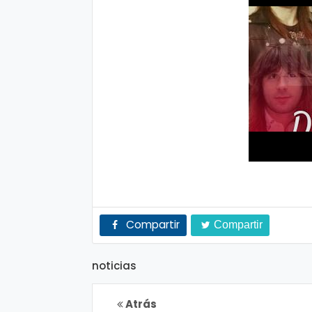
n
a
Compartir
Compartir
noticias
Atrás