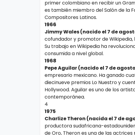
o
primer colombiano en recibir un Gra
es también miembro del Salón de la Fa
gí
Compositores Latinos.
a
1966
Jimmy Wales (nacido el 7 de agost
cofundador y promotor de Wikipedia, l
S
Su trabajo en Wikipedia ha revolucion
al
consumida a nivel global.
u
1968
d
Pepe Aguilar (nacido el 7 de agosto
empresario mexicano. Ha ganado cua
diecinueve premios Lo Nuestro y cuent
T
Hollywood. Aguilar es uno de los artis
e
contemporánea.
4
n
1975
d
Charlize Theron (nacida el 7 de ag
e
productora sudafricana-estadouniden
n
de Oro, Theron es una de las actrice