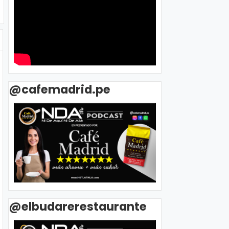
@cafemadrid.pe
@elbudarerestaurante