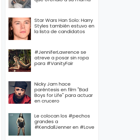
Star Wars Han Solo: Harry
Styles también estuvo en
la lista de candidatos
#JenniferLawrence se
atreve a posar sin ropa
para #VanityFair
Nicky Jam hace
paréntesis en film "Bad
Boys for Life" para actuar
en crucero
Le colocan los #pechos
grandes a
#KendallJenner en #Love