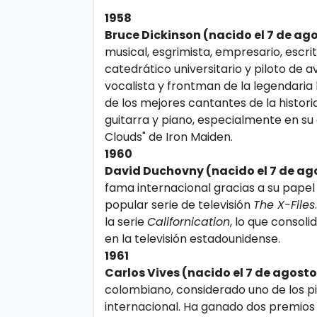
s
e
1958
Bruce Dickinson (nacido el 7 de ag
musical, esgrimista, empresario, escrito
P.
T
catedrático universitario y piloto de 
Pr
V
vocalista y frontman de la legendari
iv
de los mejores cantantes de la histor
a
guitarra y piano, especialmente en su 
H
Clouds" de Iron Maiden.
ci
o
1960
d
t
David Duchovny (nacido el 7 de ag
a
fama internacional gracias a su papel 
d
popular serie de televisión
The X-Files
T
la serie
Californication
, lo que consol
e
en la televisión estadounidense.
1961
c
Carlos Vives (nacido el 7 de agosto
n
colombiano, considerado uno de los pi
ol
internacional. Ha ganado dos premio