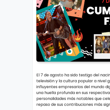
r
A
á
vi
n
s
d
o
ul
L
a
e
g
al
M
ú
si
P.
El 7 de agosto ha sido testigo del naci
c
C
televisión y la cultura popular a nive
a
o
influyentes empresarios del mundo digi
o
una huella profunda en sus respectivas
ki
personalidades más notables que cele
C
repaso de sus contribuciones más sign
e
in