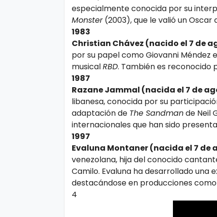
especialmente conocida por su interpr
ci
Monster
(2003), que le valió un Oscar a
a
1983
s
Christian Chávez (nacido el 7 de a
por su papel como Giovanni Méndez e
musical
RBD
. También es reconocido p
D
1987
e
Razane Jammal (nacida el 7 de ag
p
libanesa, conocida por su participación
adaptación de
The Sandman
de Neil 
o
internacionales que han sido presenta
rt
1997
e
Evaluna Montaner (nacida el 7 de 
venezolana, hija del conocido cantan
Camilo. Evaluna ha desarrollado una ex
C
destacándose en producciones com
o
4
ci