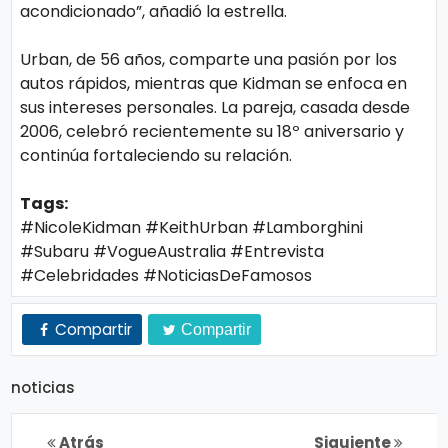
o
acondicionado”, añadió la estrella.
gí
Urban, de 56 años, comparte una pasión por los
a
autos rápidos, mientras que Kidman se enfoca en
sus intereses personales. La pareja, casada desde
2006, celebró recientemente su 18º aniversario y
S
continúa fortaleciendo su relación.
al
u
Tags:
d
#NicoleKidman #KeithUrban #Lamborghini
#Subaru #VogueAustralia #Entrevista
#Celebridades #NoticiasDeFamosos
T
e
Compartir
Compartir
n
d
noticias
e
n
Atrás
Siguiente