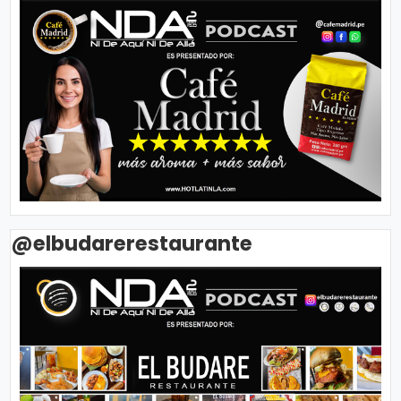
@elbudarerestaurante