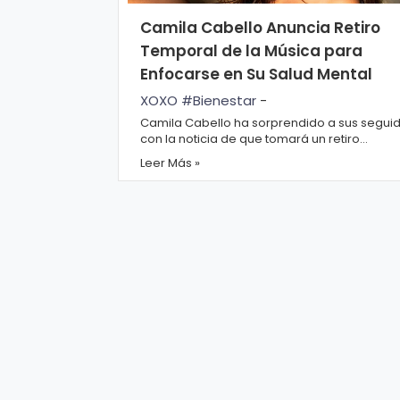
r
A
Camila Cabello Anuncia Retiro
á
vi
Temporal de la Música para
n
s
Enfocarse en Su Salud Mental
d
o
XOXO #Bienestar
-
ul
L
Camila Cabello ha sorprendido a sus seguidores
a
e
con la noticia de que tomará un retiro
momentáneo de la música para enfocarse 
g
Leer Más »
salud me...
al
M
ú
si
P.
c
C
a
o
o
ki
C
e
in