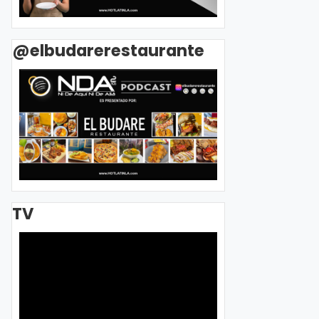
@elbudarerestaurante
TV