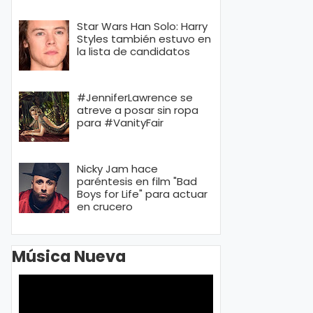
Star Wars Han Solo: Harry
Styles también estuvo en
la lista de candidatos
#JenniferLawrence se
atreve a posar sin ropa
para #VanityFair
Nicky Jam hace
paréntesis en film "Bad
Boys for Life" para actuar
en crucero
Música Nueva