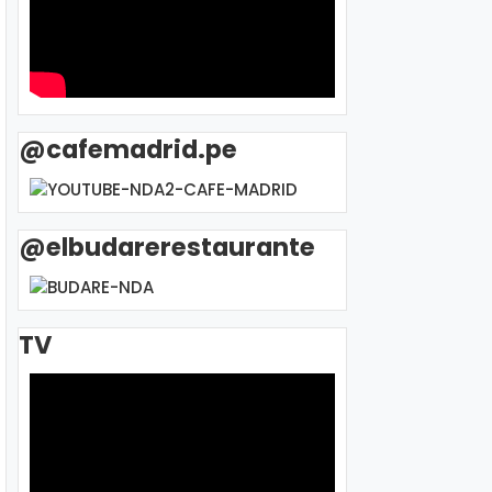
@cafemadrid.pe
@elbudarerestaurante
TV