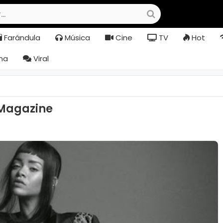
Farándula
Música
Cine
TV
Hot
na
Viral
Magazine