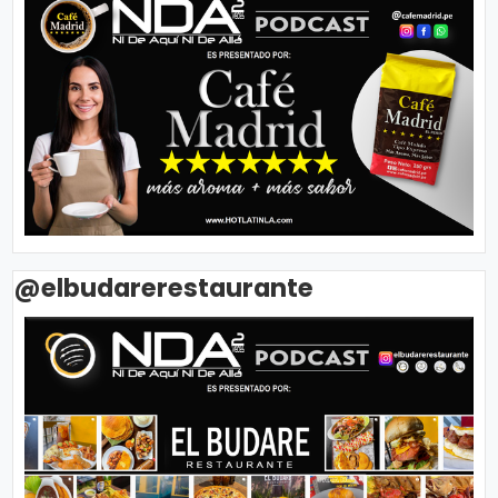
@elbudarerestaurante