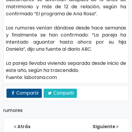
s
e
matrimonio y más de 12 de relación, según ha
confirmado “El programa de Ana Rosa”.
P.
T
Los rumores venían dándose desde hace semanas
Pr
V
y finalmente se han confirmado: “La pareja ha
iv
intentado aguantar hasta ahora por su hija
Daniela”, dijo una fuente al diario ABC.
a
H
ci
o
La pareja llevaba viviendo separada desde inicio de
d
este año, según ha trascendido.
t
a
Fuente: labotana.com
d
T
Compartir
Compartir
e
c
rumores
n
ol
Atrás
Siguiente