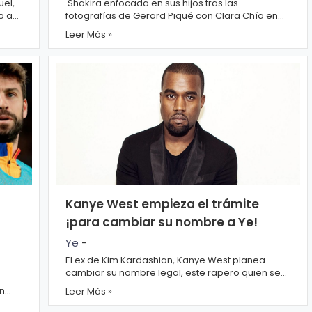
el,
Shakira enfocada en sus hijos tras las
o a
fotografías de Gerard Piqué con Clara Chía en
boda Este miércoles nos hemos despertado con
Leer Más »
unas imág...
Kanye West empieza el trámite
¡para cambiar su nombre a Ye!
Ye
-
El ex de Kim Kardashian, Kanye West planea
cambiar su nombre legal, este rapero quien se
llama Kanye Omari West se ha hecho llamar 'Ye...
an
Leer Más »
micas