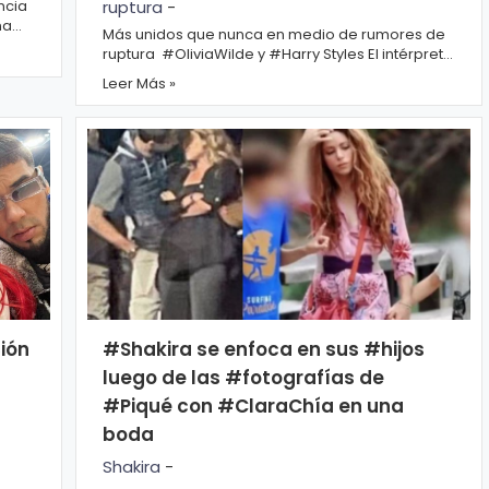
ncia
ruptura
-
na
Más unidos que nunca en medio de rumores de
k
ruptura #OliviaWilde y #Harry Styles El intérprete
de ‘As It Was’ de 28 años y la actriz de 38,...
Leer Más »
ión
#Shakira se enfoca en sus #hijos
luego de las #fotografías de
#Piqué con #ClaraChía en una
boda
Shakira
-