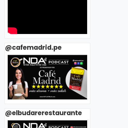
@cafemadrid.pe
@elbudarerestaurante