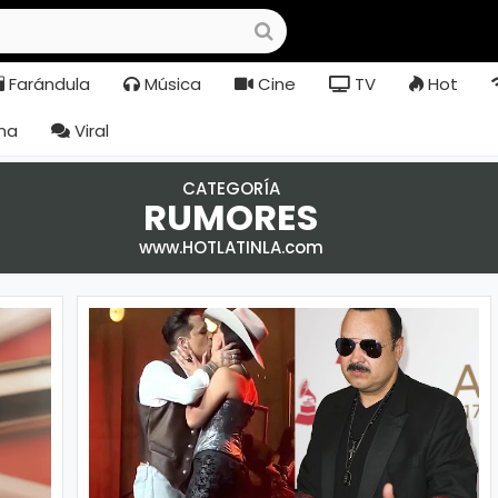
Farándula
Música
Cine
TV
Hot
na
Viral
CATEGORÍA
RUMORES
www.HOTLATINLA.com