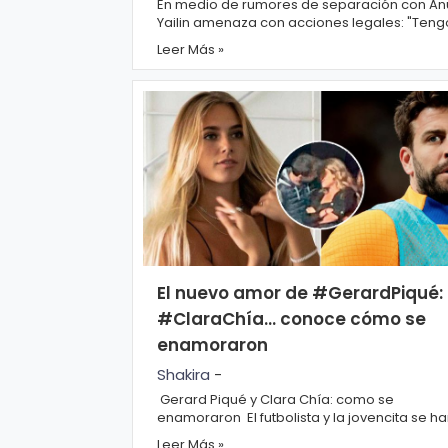
En medio de rumores de separación con Anu
ci
Yailin amenaza con acciones legales: "Teng
mi abogado listo" Yailin, esposa de Anu...
a
Leer Más »
s
D
e
p
o
rt
El nuevo amor de #GerardPiqué:
e
#ClaraChía... conoce cómo se
enamoraron
C
Shakira
-
o
Gerard Piqué y Clara Chía: como se
enamoraron El futbolista y la jovencita se h
ci
convertido en una de las parejas más polé
Leer Más »