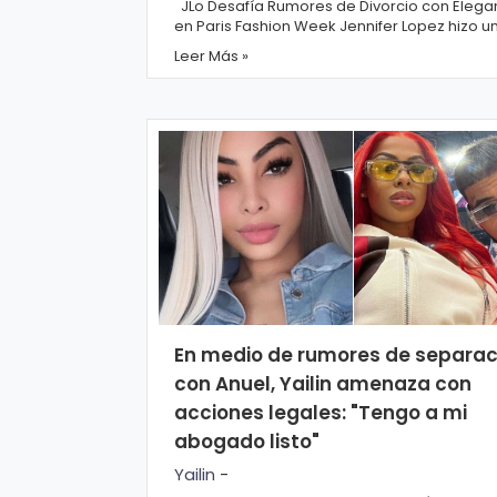
o
JLo Desafía Rumores de Divorcio con Elega
en Paris Fashion Week Jennifer Lopez hizo u
gí
entrada deslumbrante en Paris Fashion Wee
Leer Más »
202...
a
S
al
u
d
T
e
En medio de rumores de separac
con Anuel, Yailin amenaza con
n
acciones legales: "Tengo a mi
d
abogado listo"
e
Yailin
-
n