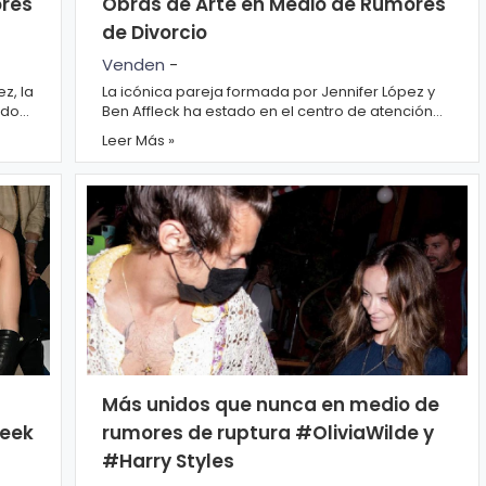
ores
Obras de Arte en Medio de Rumores
de Divorcio
Venden
-
z, la
La icónica pareja formada por Jennifer López y
ado
Ben Affleck ha estado en el centro de atención
 ...
nuevamente, esta vez debido a la venta de vali...
Leer Más »
Más unidos que nunca en medio de
Week
rumores de ruptura #OliviaWilde y
#Harry Styles