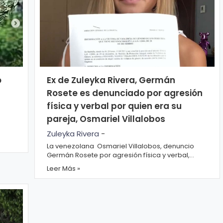
o
Ex de Zuleyka Rivera, Germán
Rosete es denunciado por agresión
física y verbal por quien era su
pareja, Osmariel Villalobos
Zuleyka Rivera
-
con
La venezolana Osmariel Villalobos, denuncio
Germán Rosete por agresión física y verbal,
relató que el miércoles 11 de agosto en la
Leer Más »
madrugad...