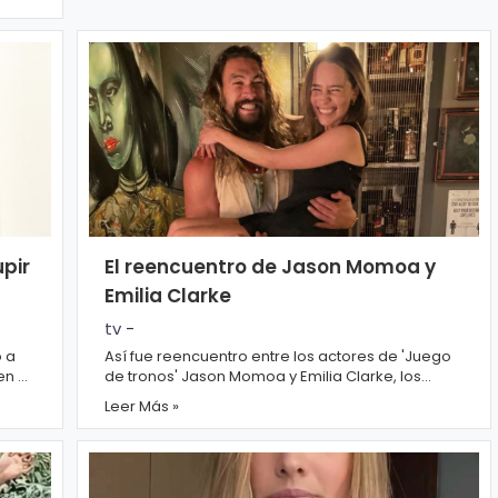
pir
El reencuentro de Jason Momoa y
Emilia Clarke
tv
-
ó a
Así fue reencuentro entre los actores de 'Juego
en el
de tronos' Jason Momoa y Emilia Clarke, los
s)
eternos Daenerys Targaryen y Khal Drogo,...
Leer Más »