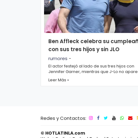
Ben Affleck celebra su cumplea
con sus tres hijos y sin JLO
rumores
-
El actor festejó al lado de sus tres hijos con
Jennifer Garner, mientras que J-Lo no apare
en ese día tan especial. El actor Ben Affleck,..
Leer Más »
Redes y Contactos:
© HOTLATINLA.com