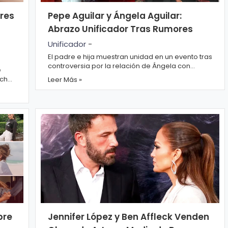
res
Pepe Aguilar y Ángela Aguilar:
Abrazo Unificador Tras Rumores
Unificador
-
El padre e hija muestran unidad en un evento tras
controversia por la relación de Ángela con
e
Christian Nodal. Pepe Aguilar y Ángela Aguilar ...
ucha
Leer Más »
bre
Jennifer López y Ben Affleck Venden