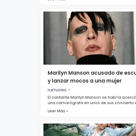
n
Apenas el...
a
Marilyn Manson acusado de escu
y lanzar mocos a una mujer
rumores
-
El cantante Marilyn Manson se habría acerc
una camarógrafa en unos de sus concierto 
año 2019 en New Hampshire (Estados Unido
Leer Más »
para...