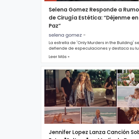
r
A
Selena Gomez Responde a Rumo
á
vi
de Cirugía Estética: “Déjenme en
n
s
Paz”
d
o
selena gomez
-
ul
L
La estrella de 'Only Murders in the Building' s
a
e
defiende de especulaciones y destaca su l
con problemas de salud Selena Gomez...
g
Leer Más »
al
M
ú
si
P.
c
C
a
o
o
ki
C
Jennifer Lopez Lanza Canción So
e
in