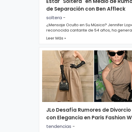
Estar "Soltera" en Medio de Rum
s
e
de Separación con Ben Affleck
soltera
-
P.
T
¿Mensaje Oculto en Su Música? Jennifer Lope
reconocida cantante de 54 años, ha gener
Pr
V
especulaciones al publicar un clip de su video
Leer Más »
iv
a
H
ci
o
d
t
a
d
T
e
c
JLo Desafía Rumores de Divorcio
n
con Elegancia en Paris Fashion 
ol
tendencias
-