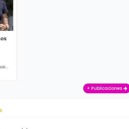
ños
ció
.
+ Publicaciones