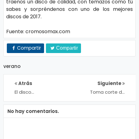
traenos un disco de calidad, con temazos como tú
o
sabes y sorpréndenos con uno de los mejores
gí
discos de 2017.
a
Fuente: cromosomax.com
S
Compartir
Compartir
al
u
verano
d
Atrás
Siguiente
T
El disco
Toma corte de
incomprendido de
pelo que se ha
e
Nelly Furtado
marcado Selena
n
Gomez
No hay comentarios.
d
e
n