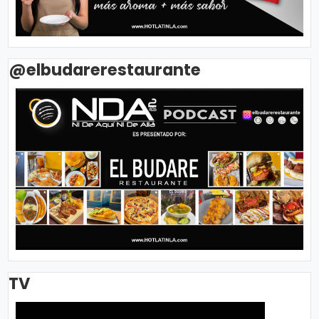
@elbudarerestaurante
TV