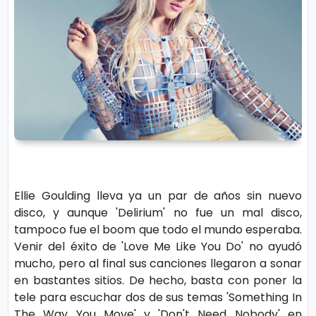
r
A
á
vi
n
s
d
o
ul
L
a
e
g
al
M
ú
Ellie Goulding lleva ya un par de años sin nuevo
si
P.
disco, y aunque 'Delirium' no fue un mal disco,
c
C
tampoco fue el boom que todo el mundo esperaba.
a
o
Venir del éxito de 'Love Me Like You Do' no ayudó
o
mucho, pero al final sus canciones llegaron a sonar
en bastantes sitios. De hecho, basta con poner la
ki
C
tele para escuchar dos de sus temas 'Something In
e
in
The Way You Move' y 'Don't Need Nobody' en