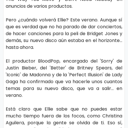
s
e
anuncios de varios productos.
Pero ¿cuándo volverá Ellie? Este verano. Aunque sí
P.
T
que es verdad que no ha parado de dar conciertos,
Pr
V
de hacer canciones para la peli de Bridget Jones y
iv
demás, su nuevo disco aún estaba en el horizonte...
hasta ahora.
a
H
ci
o
El productor BloodPop, encargado del 'Sorry' de
d
Justin Bieber, del 'Better' de Britney Spears, del
t
a
'Iconic' de Madonna y de la 'Perfect Illusion' de Lady
Gaga ha confirmado que va hacerle unos cuantos
d
T
temas para su nuevo disco, que va a salir... en
verano.
e
c
Está claro que Ellie sabe que no puedes estar
n
mucho tiempo fuera de los focos, como Christina
ol
Aguilera, porque la gente se olvida de ti. Eso sí,