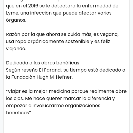
que en el 2016 se le detectara la enfermedad de
ci
Lyme, una infección que puede afectar varios
a
órganos.
s
Razón por la que ahora se cuida más, es vegana,
usa ropa orgánicamente sostenible y es feliz
D
viajando.
e
p
Dedicada a las obras benéficas
Según reseñó El Farandi, su tiempo está dedicado a
o
la Fundación Hugh M. Hefner.
rt
e
“Viajar es la mejor medicina porque realmente abre
los ojos. Me hace querer marcar la diferencia y
empezar a involucrarme organizaciones
C
benéficas”.
o
ci