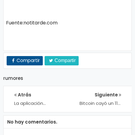
n
a
Fuente:notitarde.com
Compartir
Compartir
rumores
Atrás
Siguiente
La aplicación
Bitcoin cayó un 11%
YouTube Go
tras la prohibición
estará disponible
de anuncios en
en más de 130
Facebook
No hay comentarios.
países