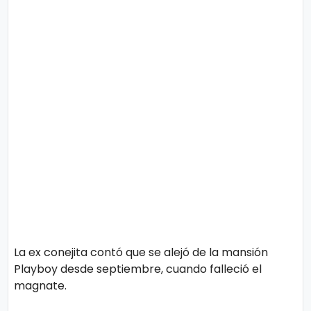
s
e
P.
T
Pr
V
iv
a
H
ci
o
d
t
a
d
T
e
La ex conejita contó que se alejó de la mansión
c
Playboy desde septiembre, cuando falleció el
n
magnate.
ol