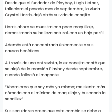
o
Desde que el fundador de Playboy, Hugh Hefner,
falleciera el pasado mes de septiembre, la viuda
gí
Crystal Harris, dejó atrás su vida de conejita.
a
Harris ahora se muestra con poco maquillaje,
demostrando su belleza natural, con un bajo perfil.
S
al
Además está concentrada únicamente a sus
u
causas benéficas.
d
A través de una entrevista, la ex conejita contó que
se alejó de la mansión Playboy desde septiembre,
T
cuando falleció el magnate.
e
“Ahora creo que soy más yo misma; me siento más
n
cómoda con el mínimo de maquillaje y buscando la
d
sencillez”.
e
n
Sus seguidores creen que este cambio se debe a