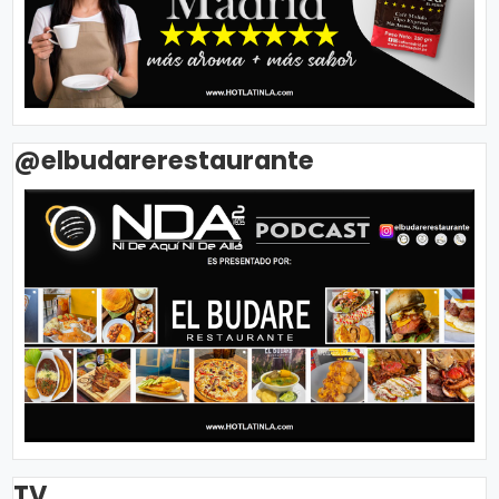
@elbudarerestaurante
TV