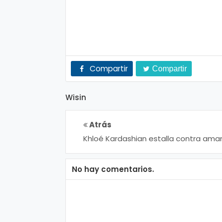
n
a
Compartir
Compartir
Wisin
Atrás
Khloé Kardashian estalla contra ama
de Tristan Thompson
No hay comentarios.