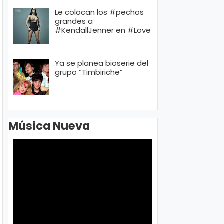
Le colocan los #pechos
grandes a
#KendallJenner en #Love
Ya se planea bioserie del
grupo “Timbiriche”
Música Nueva