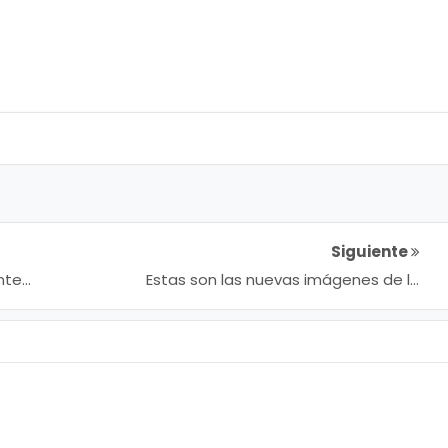
Siguiente
nte
Estas son las nuevas imágenes de la
nueva temporada de ‘Game of Thrones’