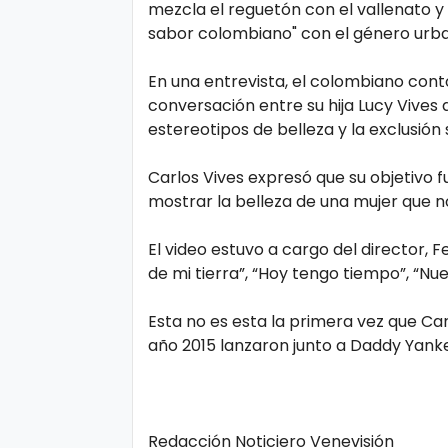
mezcla el reguetón con el vallenato y 
ci
sabor colombiano" con el género urb
a
s
En una entrevista, el colombiano contó
conversación entre su hija Lucy Vives 
estereotipos de belleza y la exclusión s
D
e
Carlos Vives expresó que su objetivo f
mostrar la belleza de una mujer que no
p
o
El video estuvo a cargo del director, F
rt
de mi tierra”, “Hoy tengo tiempo”, “Nue
e
Esta no es esta la primera vez que Car
año 2015 lanzaron junto a Daddy Yank
C
o
ci
Redacción Noticiero Venevisión