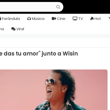
Farándula
Música
Cine
TV
Hot
na
Viral
e das tu amor" junto a Wisin