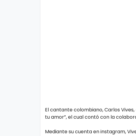
o
gí
a
S
al
u
d
T
e
n
El cantante colombiano, Carlos Vives,
d
tu amor”, el cual contó con la colabor
e
Mediante su cuenta en instagram, Viv
n