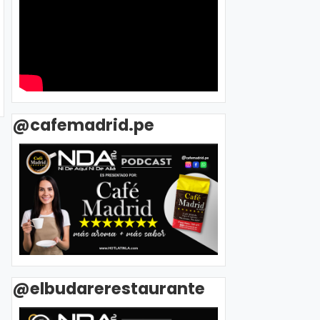
@cafemadrid.pe
@elbudarerestaurante