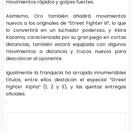
movimientos rápidos y golpes fuertes.
o
gí
Asimismo, Oro también añadirá movimientos
a
nuevos a los originales de “Street Fighter III”, lo que
lo convertirá en un luchador poderoso, y Akira
Kazama, caracterizada por su gran juego en cortas
S
distancias, también estará equipada con algunos
al
movimientos a distancia y trucos nuevos para
u
descolocar al oponente.
d
Igualmente la franquicia ha arrojado innumerables
títulos, entre ellos destacan el especial “Street
T
Fighter Alpha” (1, 2 y 3), y las quintas entregas
oficiales.
e
.
n
d
e
n