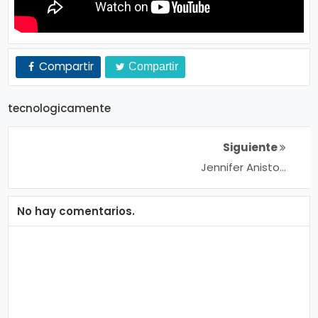
Compartir
Compartir
tecnologicamente
Siguiente
Jennifer Aniston
sacó de su vida a
“algunas
personas” que se
No hay comentarios.
rehúsan a
vacunarse