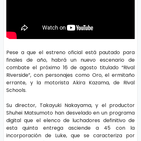
s
e
P.
T
Pr
V
iv
Pese a que el estreno oficial está pautado para
a
H
finales de año, habrá un nuevo escenario de
ci
o
combate el próximo 16 de agosto titulado “Rival
d
Riverside”, con personajes como Oro, el ermitaño
t
a
errante, y la motorista Akira Kazama, de Rival
Schools.
d
T
Su director, Takayuki Nakayama, y el productor
e
Shuhei Matsumoto han desvelado en un programa
c
digital que el elenco de luchadores definitivo de
n
esta quinta entrega asciende a 45 con la
ol
incorporación de Luke, que se caracteriza por