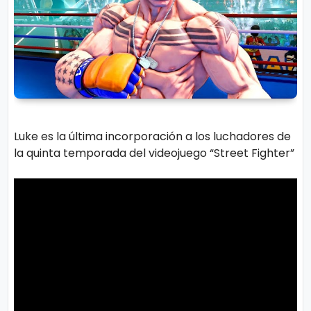
r
A
á
vi
n
s
d
o
ul
L
a
e
g
Luke es la última incorporación a los luchadores de
al
M
la quinta temporada del videojuego “Street Fighter”
ú
si
P.
c
C
a
o
o
ki
C
e
in