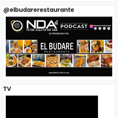
@elbudarerestaurante
TV