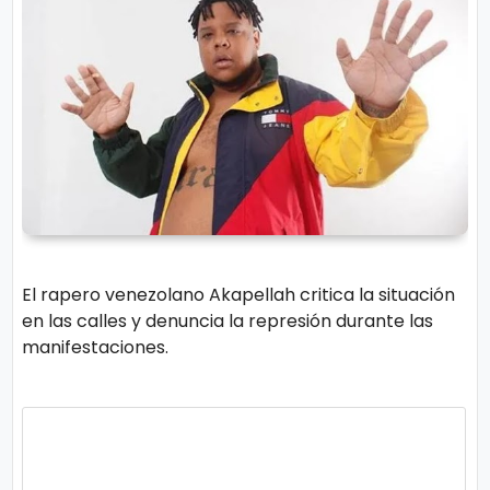
r
A
á
vi
n
s
d
o
ul
L
a
e
g
al
M
ú
El rapero venezolano Akapellah critica la situación
si
P.
en las calles y denuncia la represión durante las
c
C
manifestaciones.
a
o
o
ki
C
e
in