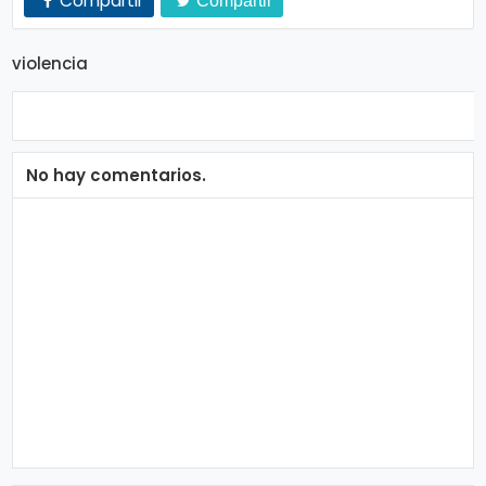
Compartir
Compartir
n
a
violencia
No hay comentarios.