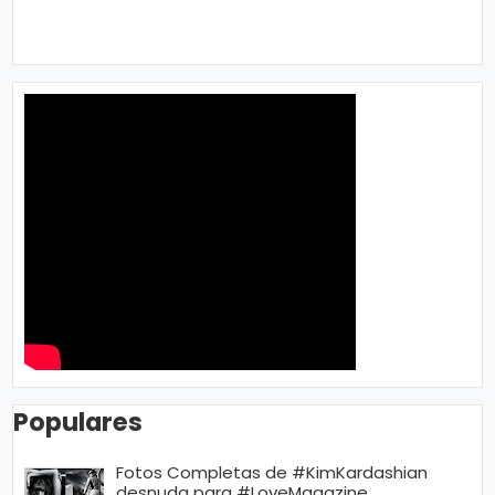
Populares
Fotos Completas de #KimKardashian
desnuda para #LoveMagazine