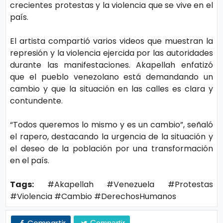
crecientes protestas y la violencia que se vive en el
ci
país.
a
s
El artista compartió varios videos que muestran la
represión y la violencia ejercida por las autoridades
durante las manifestaciones. Akapellah enfatizó
D
que el pueblo venezolano está demandando un
e
cambio y que la situación en las calles es clara y
contundente.
p
o
“Todos queremos lo mismo y es un cambio”, señaló
rt
el rapero, destacando la urgencia de la situación y
e
el deseo de la población por una transformación
en el país.
C
Tags:
#Akapellah #Venezuela #Protestas
o
#Violencia #Cambio #DerechosHumanos
ci