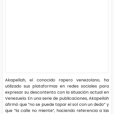
o
gí
a
S
al
u
d
T
Akapellah, el conocido rapero venezolano, ha
e
utilizado sus plataformas en redes sociales para
n
expresar su descontento con la situación actual en
d
Venezuela. En una serie de publicaciones, Akapellah
e
afirmó que “no se puede tapar el sol con un dedo” y
que “la calle no miente”, haciendo referencia a las
n