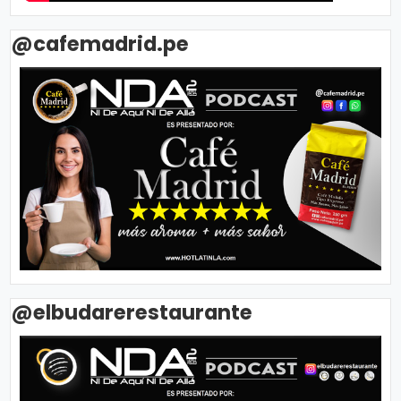
@cafemadrid.pe
@elbudarerestaurante