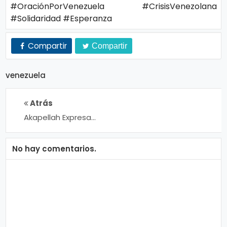
n
#OraciónPorVenezuela #CrisisVenezolana
a
#Solidaridad #Esperanza
Compartir
Compartir
venezuela
Atrás
Akapellah Expresa
su Descontento y
Denuncia la
Violencia en
No hay comentarios.
Venezuela