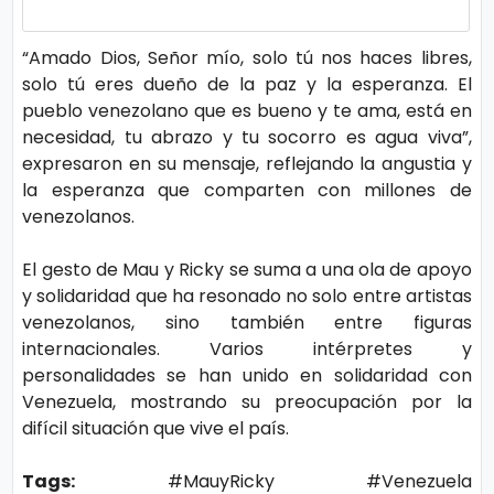
ci
a
“Amado Dios, Señor mío, solo tú nos haces libres,
solo tú eres dueño de la paz y la esperanza. El
s
pueblo venezolano que es bueno y te ama, está en
necesidad, tu abrazo y tu socorro es agua viva”,
D
expresaron en su mensaje, reflejando la angustia y
la esperanza que comparten con millones de
e
venezolanos.
p
o
El gesto de Mau y Ricky se suma a una ola de apoyo
rt
y solidaridad que ha resonado no solo entre artistas
venezolanos, sino también entre figuras
e
internacionales. Varios intérpretes y
personalidades se han unido en solidaridad con
C
Venezuela, mostrando su preocupación por la
difícil situación que vive el país.
o
ci
Tags:
#MauyRicky #Venezuela