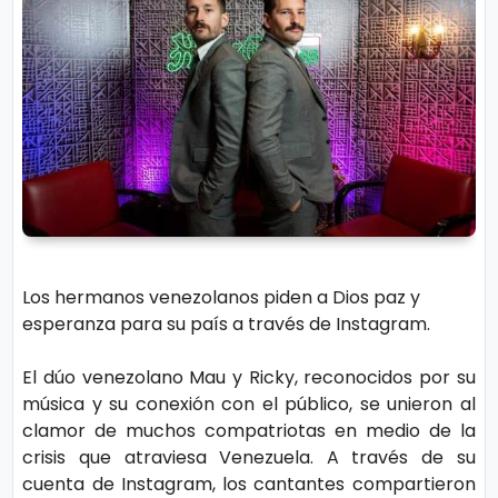
r
A
á
vi
n
s
d
o
ul
L
a
e
g
al
M
ú
Los hermanos venezolanos piden a Dios paz y
si
P.
esperanza para su país a través de Instagram.
c
C
a
o
El dúo venezolano Mau y Ricky, reconocidos por su
música y su conexión con el público, se unieron al
o
clamor de muchos compatriotas en medio de la
ki
C
crisis que atraviesa Venezuela. A través de su
e
in
cuenta de Instagram, los cantantes compartieron