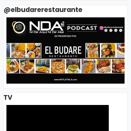
@elbudarerestaurante
TV