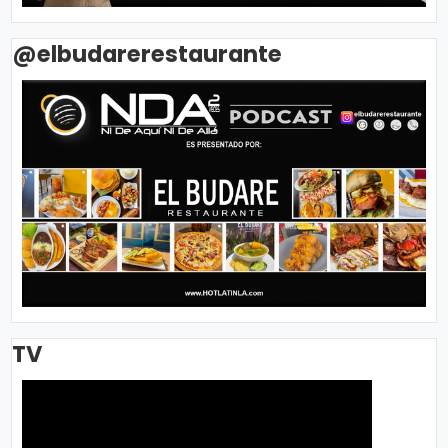
@elbudarerestaurante
TV