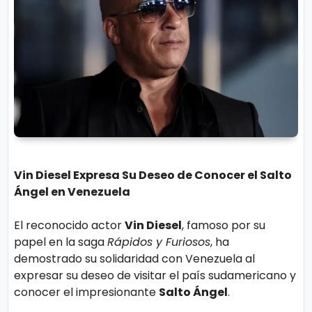
r
A
á
vi
n
s
d
o
ul
L
a
e
g
al
M
ú
Vin Diesel Expresa Su Deseo de Conocer el Salto
Ángel en Venezuela
si
P.
c
C
El reconocido actor
Vin Diesel
, famoso por su
a
o
papel en la saga
Rápidos y Furiosos
, ha
o
demostrado su solidaridad con Venezuela al
expresar su deseo de visitar el país sudamericano y
ki
C
conocer el impresionante
Salto Ángel
.
e
in