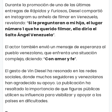
s
e
Durante la promoción de una de las últimas
entregas de
Rápidos y Furiosos
, Diesel compartió
en Instagram su anhelo de filmar en Venezuela,
P.
T
revelando: “
Si le preguntaran a mi hija, el lugar
Pr
V
número 1 que he querido filmar, ella diría el
iv
Salto Ángel Venezuela
”.
a
H
El actor también envió un mensaje de esperanza al
ci
o
pueblo venezolano, que enfrenta una situación
d
compleja, diciendo: “
Con amor y fe
”.
t
a
El gesto de Vin Diesel ha resonado en las redes
d
T
sociales, donde muchos seguidores y venezolanos
han agradecido su apoyo. La publicación ha
e
resaltado la importancia de que figuras públicas
c
utilicen su influencia para visibilizar y apoyar a los
n
países en dificultades.
ol