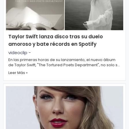
r
A
á
vi
n
s
d
o
ul
L
Taylor Swift lanza disco tras su duelo
a
e
amoroso y bate récords en Spotify
g
videoclip
-
En las primeras horas de su lanzamiento, el nuevo álbum
al
M
de Taylor Swift, "The Tortured Poets Department", no solo se
mantiene como...
ú
Leer Más »
si
P.
c
C
a
o
o
ki
C
e
in