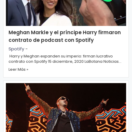
o
gí
a
Meghan Markle y el príncipe Harry firmaron
S
contrato de podcast con Spotify
al
Spotify
-
u
Harry y Meghan expanden su imperio: firman lucrativo
contrato con Spotify 15 diciembre, 2020 LaBotana Noticias
d
de los Famosos 0 Meghan Mark...
Leer Más »
T
e
n
d
e
n