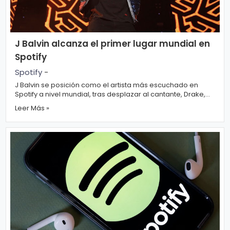
ci
a
s
J Balvin alcanza el primer lugar mundial en
Spotify
Spotify
-
D
J Balvin se posición como el artista más escuchado en
e
Spotify a nivel mundial, tras desplazar al cantante, Drake,
en la plat...
p
Leer Más »
o
rt
e
C
o
ci