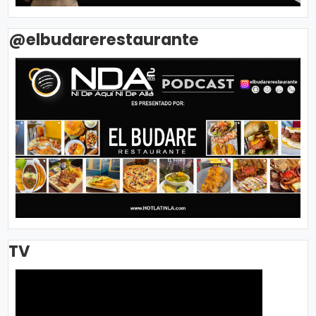
@elbudarerestaurante
TV