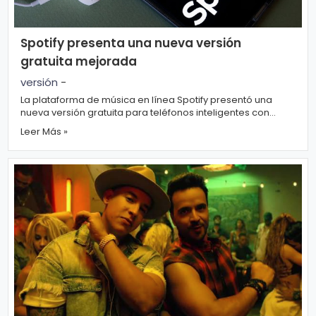
n
a
Spotify presenta una nueva versión
gratuita mejorada
versión
-
La plataforma de música en línea Spotify presentó una
nueva versión gratuita para teléfonos inteligentes con
miras a fortale...
Leer Más »