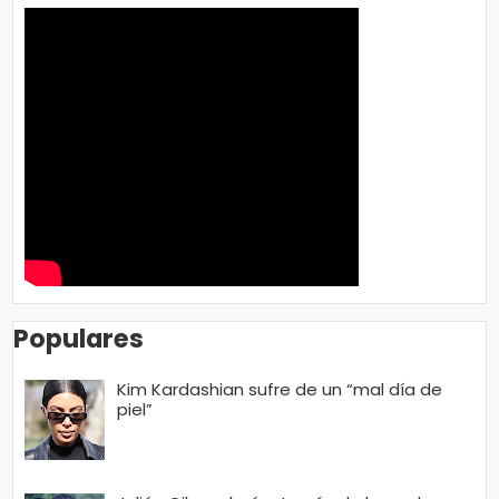
o
gí
a
S
al
u
d
T
Populares
e
n
Kim Kardashian sufre de un “mal día de
piel”
d
e
n