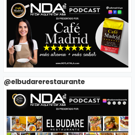
@elbudarerestaurante