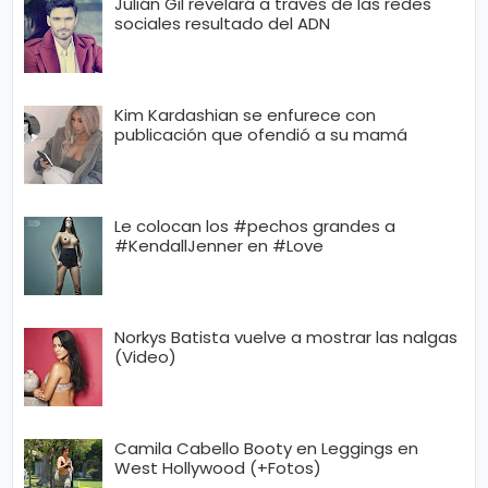
Julián Gil revelará a través de las redes
ci
sociales resultado del ADN
a
s
Kim Kardashian se enfurece con
publicación que ofendió a su mamá
D
e
p
Le colocan los #pechos grandes a
#KendallJenner en #Love
o
rt
e
Norkys Batista vuelve a mostrar las nalgas
(Video)
C
o
Camila Cabello Booty en Leggings en
ci
West Hollywood (+Fotos)