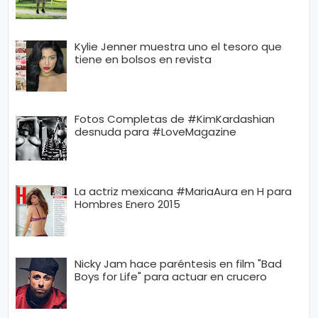
n
a
Kylie Jenner muestra uno el tesoro que
tiene en bolsos en revista
Fotos Completas de #KimKardashian
desnuda para #LoveMagazine
La actriz mexicana #MariaAura en H para
Hombres Enero 2015
Nicky Jam hace paréntesis en film "Bad
Boys for Life" para actuar en crucero