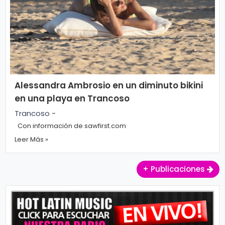
r
A
á
vi
n
s
d
o
ul
L
a
e
Alessandra Ambrosio en un diminuto bikini
g
en una playa en Trancoso
al
M
Trancoso
-
ú
Con información de sawfirst.com
si
P.
Leer Más »
c
C
+ Publicaciones
a
o
o
ki
C
e
in