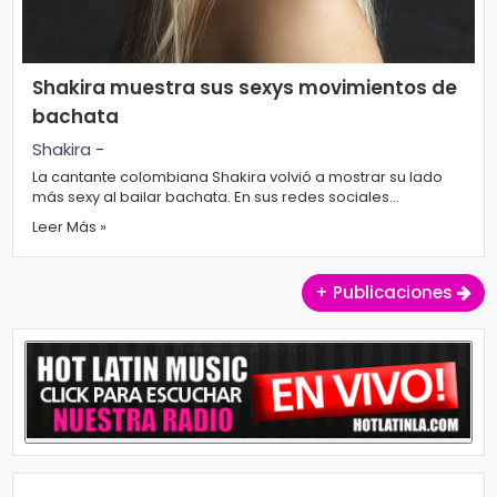
o
gí
a
Shakira muestra sus sexys movimientos de
bachata
S
Shakira
-
La cantante colombiana Shakira volvió a mostrar su lado
al
más sexy al bailar bachata. En sus redes sociales
u
compartió un clip en donde...
Leer Más »
d
+ Publicaciones
T
e
n
d
e
n