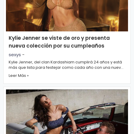
r
A
á
vi
n
s
d
o
ul
L
Kylie Jenner se viste de oro y presenta
a
e
nueva colección por su cumpleaños
g
sexys
-
Kylie Jenner, del clan Kardashiam cumplirá 24 años y está
al
M
más que lista para festejar como cada año con una nueva
colección para Kylie Cosme...
ú
Leer Más »
si
P.
c
C
a
o
o
ki
C
e
in