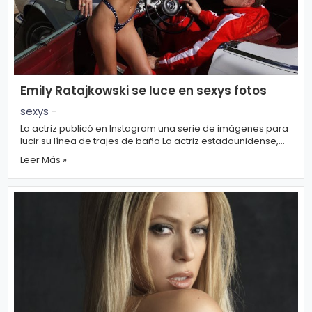
s
e
P.
T
Pr
V
Emily Ratajkowski se luce en sexys fotos
iv
sexys
-
a
H
La actriz publicó en Instagram una serie de imágenes para
ci
lucir su línea de trajes de baño La actriz estadounidense,
o
Emi...
d
Leer Más »
t
a
d
T
e
c
n
ol