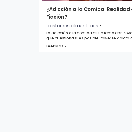
r
A
¿Adicción a la Comida: Realidad 
á
vi
Ficción?
n
s
trastornos alimentarios
-
d
o
La adicción a la comida es un tema controve
ul
L
que cuestiona si es posible volverse adicto 
ciertos alimentos sabrosos. Aunque se ha est
a
e
Leer Más »
g
al
M
ú
si
P.
c
C
a
o
o
ki
C
e
in