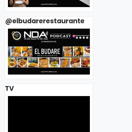
@elbudarerestaurante
TV