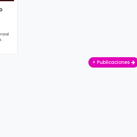
o
rsial
a
a...
+ Publicaciones