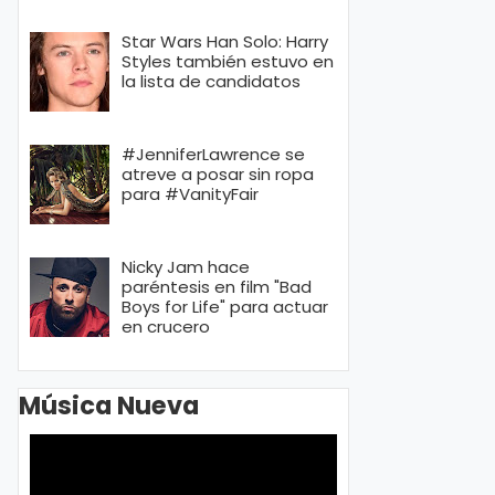
Star Wars Han Solo: Harry
Styles también estuvo en
la lista de candidatos
#JenniferLawrence se
atreve a posar sin ropa
para #VanityFair
Nicky Jam hace
paréntesis en film "Bad
Boys for Life" para actuar
en crucero
Música Nueva