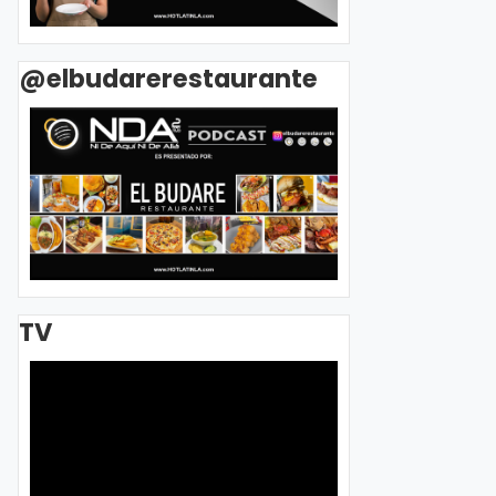
@elbudarerestaurante
TV