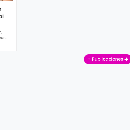
n
al
,
por
+ Publicaciones