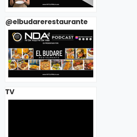
@elbudarerestaurante
TV