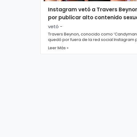
r
A
Instagram vetó a Travers Beyno
á
vi
por publicar alto contenido sexu
n
s
vetó
-
d
o
Travers Beynon, conocido como ‘Candyman’
ul
L
quedó por fuera de la red social Instagram 
mostrar fotografías con alto conteni...
a
e
Leer Más »
g
al
M
ú
si
P.
c
C
a
o
o
ki
C
e
in